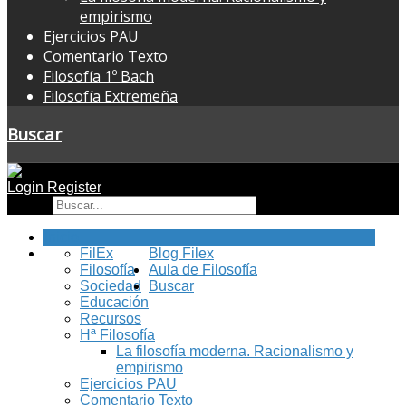
empirismo
Ejercicios PAU
Comentario Texto
Filosofía 1º Bach
Filosofía Extremeña
Buscar
Login
Register
Buscar
Inicio
FilEx
Blog Filex
Filosofía
Aula de Filosofía
Sociedad
Buscar
Educación
Recursos
Hª Filosofía
La filosofía moderna. Racionalismo y
empirismo
Ejercicios PAU
Comentario Texto