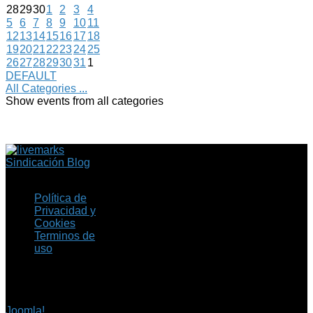
28
29
30
1
2
3
4
5
6
7
8
9
10
11
12
13
14
15
16
17
18
19
20
21
22
23
24
25
26
27
28
29
30
31
1
DEFAULT
All Categories ...
Show events from all categories
Sindicación Blog
Política de
Privacidad y
Cookies
Terminos de
uso
Copyright © 2026 Fil.ex
. Todos los derechos
reservados.
Joomla!
es software