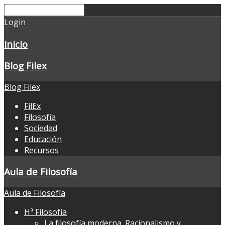
Login
Inicio
Blog Filex
Blog Filex
FilEx
Filosofía
Sociedad
Educación
Recursos
Aula de Filosofía
Aula de Filosofía
Hª Filosofía
La filosofía moderna. Racionalismo y