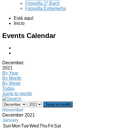
Filosofía 1º Bach
Filosofía Extremeña
Está aquí:
Inicio
Events Calendar
December,
2021
By Year
By Month
By Week
Today
Jump to month
Jump to month
November
December 2021
January
Sun
Mon
Tue
Wed
Thu
Fri
Sat