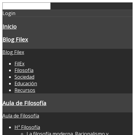
Login
Inicio
Blog Filex
Blog Filex
FilEx
Filosofía
Sociedad
Educación
Recursos
Aula de Filosofía
Aula de Filosofía
Hª Filosofía
La filosofía moderna. Racionalismo y