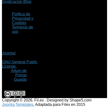
Sindicación Blog
Política de
Privacidad y
Cookies
Terminos de
uso
Copyright © 2026 Fil.ex
. Todos los derechos
reservados.
Joomla!
es software
libre, liberado bajo la
GNU General Public
License.
©
Arturo de
Porras
Guardo
Copyright © 2026. Fil.ex . Designed by Shape5.com
Joomla Templates.
Adaptada para Filex en 2015