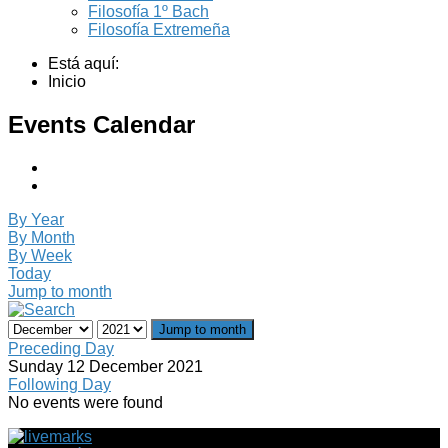
Filosofía 1º Bach
Filosofía Extremeña
Está aquí:
Inicio
Events Calendar
By Year
By Month
By Week
Today
Jump to month
Jump to month
Preceding Day
Sunday 12 December 2021
Following Day
No events were found