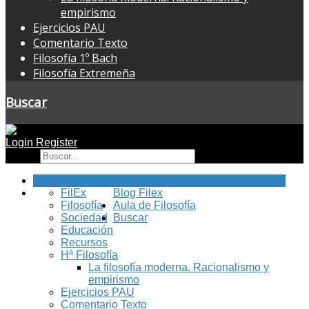
empirismo
Ejercicios PAU
Comentario Texto
Filosofía 1º Bach
Filosofía Extremeña
Buscar
Login
Register
Buscar
Inicio
FilEx
Blog Filex
Filosofía
Aula de Filosofía
Sociedad
Buscar
Educación
Recursos
Hª Filosofía
La filosofía moderna. Racionalismo y
empirismo
Ejercicios PAU
Comentario Texto