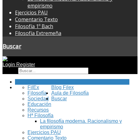
empirismo
Ejercicios PAU
Comentario Texto
Filosofía 1º Bach
Filosofía Extremeña
Buscar
Login
Register
Buscar
Inicio
FilEx
Blog Filex
Filosofía
Aula de Filosofía
Sociedad
Buscar
Educación
Recursos
Hª Filosofía
La filosofía moderna. Racionalismo y
empirismo
Ejercicios PAU
Comentario Texto