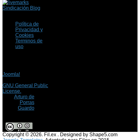
Sindicación Blog
Política de
Privacidad y
Cookies
Terminos de
uso
Copyright © 2026 Fil.ex
. Todos los derechos
reservados.
Joomla!
es software
libre, liberado bajo la
GNU General Public
License.
©
Arturo de
Porras
Guardo
Copyright © 2026. Fil.ex . Designed by Shape5.com