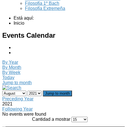
Filosofía 1º Bach
Filosofía Extremeña
Está aquí:
Inicio
Events Calendar
By Year
By Month
By Week
Today
Jump to month
Jump to month
Preceding Year
2021
Following Year
No events were found
Cantidad a mostrar