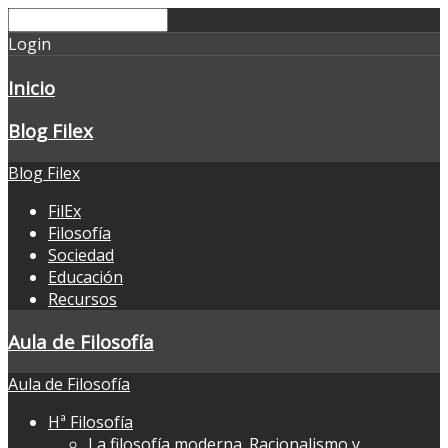
Login
Inicio
Blog Filex
Blog Filex
FilEx
Filosofía
Sociedad
Educación
Recursos
Aula de Filosofía
Aula de Filosofía
Hª Filosofía
La filosofía moderna. Racionalismo y