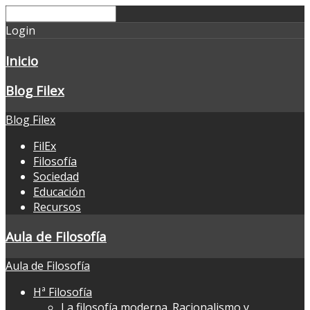
Login
Inicio
Blog Filex
Blog Filex
FilEx
Filosofía
Sociedad
Educación
Recursos
Aula de Filosofía
Aula de Filosofía
Hª Filosofía
La filosofía moderna. Racionalismo y