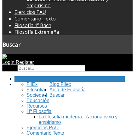
empirismo
Ejercicios PAU
Comentario Texto
Filosofía 1º Bach
Filosofía Extremeña
Buscar
Login
Register
Buscar
Inicio
FilEx
Blog Filex
Filosofía
Aula de Filosofía
Sociedad
Buscar
Educación
Recursos
Hª Filosofía
La filosofía moderna. Racionalismo y
empirismo
Ejercicios PAU
Comentario Texto