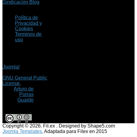
Sindicación Blog
Política de
Privacidad y
Cookies
Terminos de
uso
Copyright © 2026 Fil.ex
. Todos los derechos
reservados.
Joomla!
es software
libre, liberado bajo la
GNU General Public
License.
©
Arturo de
Porras
Guardo
Copyright © 2026. Fil.ex . Designed by Shape5.com
Joomla Templates.
Adaptada para Filex en 2015