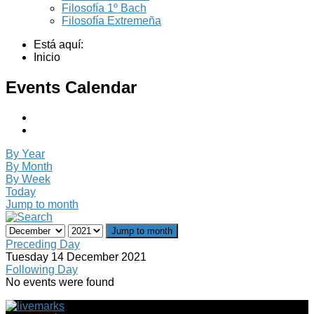
Filosofía 1º Bach
Filosofía Extremeña
Está aquí:
Inicio
Events Calendar
By Year
By Month
By Week
Today
Jump to month
Jump to month
Preceding Day
Tuesday 14 December 2021
Following Day
No events were found