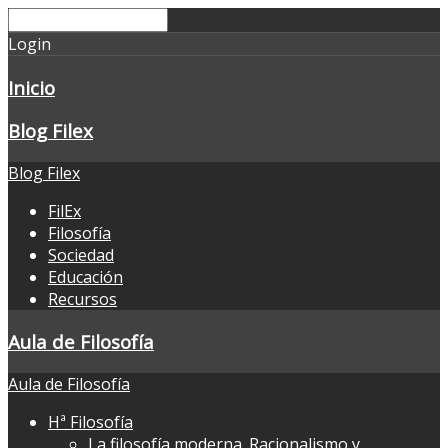
Login
Inicio
Blog Filex
Blog Filex
FilEx
Filosofía
Sociedad
Educación
Recursos
Aula de Filosofía
Aula de Filosofía
Hª Filosofía
La filosofía moderna. Racionalismo y