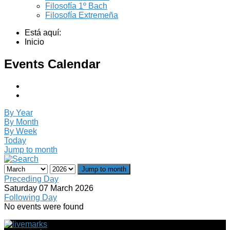
Filosofía 1º Bach
Filosofía Extremeña
Está aquí:
Inicio
Events Calendar
By Year
By Month
By Week
Today
Jump to month
Jump to month
Preceding Day
Saturday 07 March 2026
Following Day
No events were found