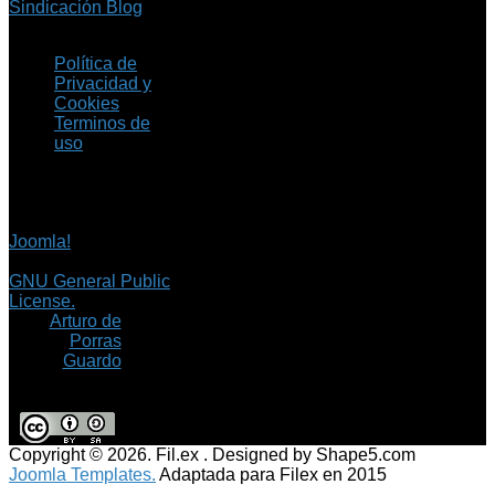
Sindicación Blog
Política de
Privacidad y
Cookies
Terminos de
uso
Copyright © 2026 Fil.ex
. Todos los derechos
reservados.
Joomla!
es software
libre, liberado bajo la
GNU General Public
License.
©
Arturo de
Porras
Guardo
Copyright © 2026. Fil.ex . Designed by Shape5.com
Joomla Templates.
Adaptada para Filex en 2015