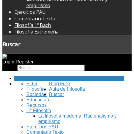
empirismo
Ejercicios PAU
Comentario Texto
Filosofía 1º Bach
Filosofía Extremeña
Buscar
Login
Register
Buscar
Inicio
FilEx
Blog Filex
Filosofía
Aula de Filosofía
Sociedad
Buscar
Educación
Recursos
Hª Filosofía
La filosofía moderna. Racionalismo y
empirismo
Ejercicios PAU
Comentario Texto