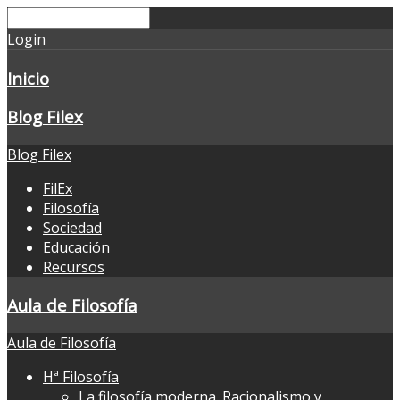
Login
Inicio
Blog Filex
Blog Filex
FilEx
Filosofía
Sociedad
Educación
Recursos
Aula de Filosofía
Aula de Filosofía
Hª Filosofía
La filosofía moderna. Racionalismo y