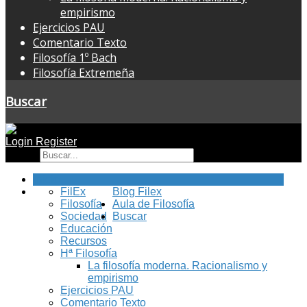
empirismo
Ejercicios PAU
Comentario Texto
Filosofía 1º Bach
Filosofía Extremeña
Buscar
Login
Register
Buscar
Inicio
FilEx
Blog Filex
Filosofía
Aula de Filosofía
Sociedad
Buscar
Educación
Recursos
Hª Filosofía
La filosofía moderna. Racionalismo y
empirismo
Ejercicios PAU
Comentario Texto