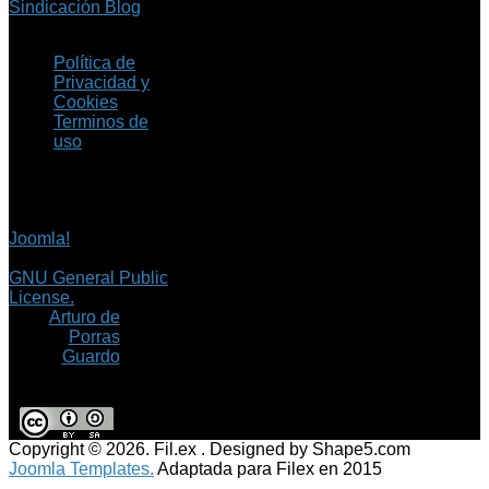
Sindicación Blog
Política de
Privacidad y
Cookies
Terminos de
uso
Copyright © 2026 Fil.ex
. Todos los derechos
reservados.
Joomla!
es software
libre, liberado bajo la
GNU General Public
License.
©
Arturo de
Porras
Guardo
Copyright © 2026. Fil.ex . Designed by Shape5.com
Joomla Templates.
Adaptada para Filex en 2015