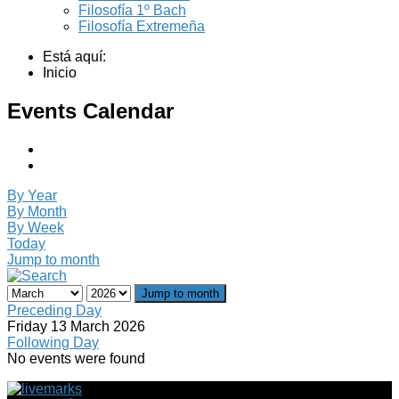
Filosofía 1º Bach
Filosofía Extremeña
Está aquí:
Inicio
Events Calendar
By Year
By Month
By Week
Today
Jump to month
Jump to month
Preceding Day
Friday 13 March 2026
Following Day
No events were found