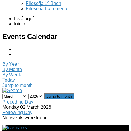
Filosofía 1º Bach
Filosofía Extremeña
Está aquí:
Inicio
Events Calendar
By Year
By Month
By Week
Today
Jump to month
Jump to month
Preceding Day
Monday 02 March 2026
Following Day
No events were found