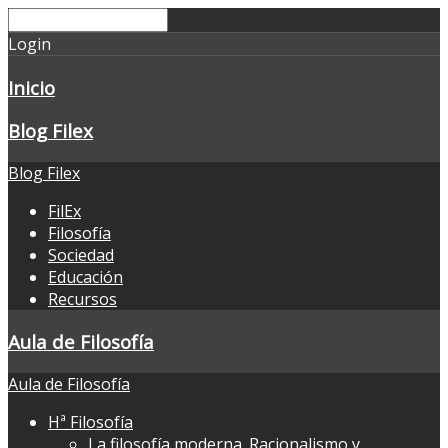
Login
Inicio
Blog Filex
Blog Filex
FilEx
Filosofía
Sociedad
Educación
Recursos
Aula de Filosofía
Aula de Filosofía
Hª Filosofía
La filosofía moderna. Racionalismo y