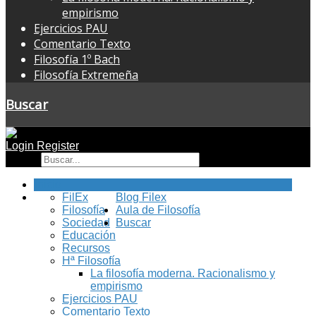
empirismo
Ejercicios PAU
Comentario Texto
Filosofía 1º Bach
Filosofía Extremeña
Buscar
Login
Register
Buscar
Inicio
FilEx
Blog Filex
Filosofía
Aula de Filosofía
Sociedad
Buscar
Educación
Recursos
Hª Filosofía
La filosofía moderna. Racionalismo y
empirismo
Ejercicios PAU
Comentario Texto