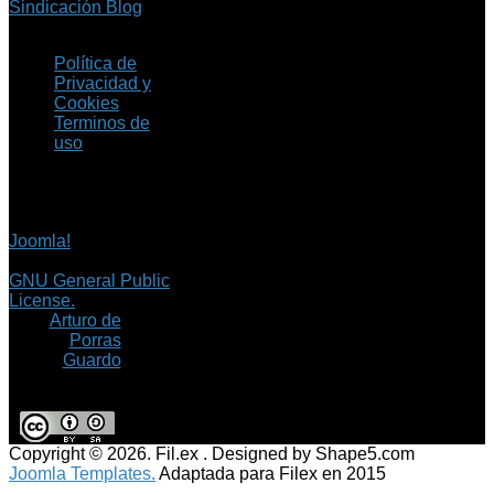
Sindicación Blog
Política de
Privacidad y
Cookies
Terminos de
uso
Copyright © 2026 Fil.ex
. Todos los derechos
reservados.
Joomla!
es software
libre, liberado bajo la
GNU General Public
License.
©
Arturo de
Porras
Guardo
Copyright © 2026. Fil.ex . Designed by Shape5.com
Joomla Templates.
Adaptada para Filex en 2015