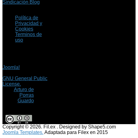
Sindicación Blog
Política de
Privacidad y
Cookies
Terminos de
uso
Copyright © 2026 Fil.ex
. Todos los derechos
reservados.
Joomla!
es software
libre, liberado bajo la
GNU General Public
License.
©
Arturo de
Porras
Guardo
Copyright © 2026. Fil.ex . Designed by Shape5.com
Joomla Templates.
Adaptada para Filex en 2015