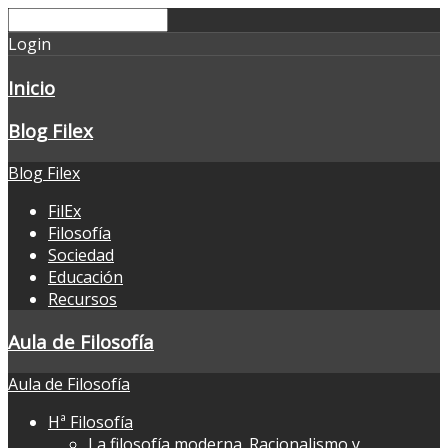
Login
Inicio
Blog Filex
Blog Filex
FilEx
Filosofía
Sociedad
Educación
Recursos
Aula de Filosofía
Aula de Filosofía
Hª Filosofía
La filosofía moderna. Racionalismo y