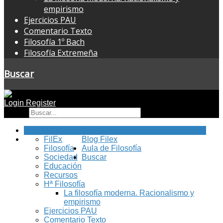
empirismo
Ejercicios PAU
Comentario Texto
Filosofía 1º Bach
Filosofía Extremeña
Buscar
Login
Register
Buscar
Inicio
FilEx
Blog Filex
Filosofía
Aula de Filosofía
Sociedad
Buscar
Educación
Recursos
Hª Filosofía
La filosofía moderna. Racionalismo y
empirismo
Ejercicios PAU
Comentario Texto