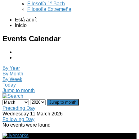
Filosofía 1º Bach
Filosofía Extremeña
Está aquí:
Inicio
Events Calendar
By Year
By Month
By Week
Today
Jump to month
Jump to month
Preceding Day
Wednesday 11 March 2026
Following Day
No events were found