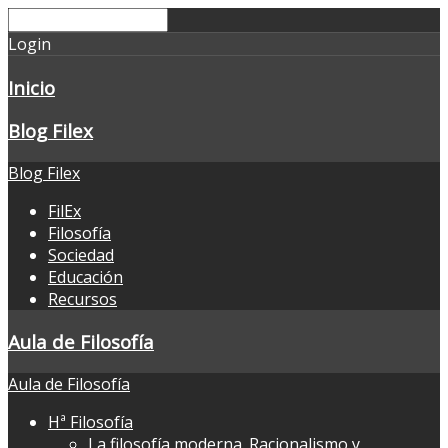
Login
Inicio
Blog Filex
Blog Filex
FilEx
Filosofía
Sociedad
Educación
Recursos
Aula de Filosofía
Aula de Filosofía
Hª Filosofía
La filosofía moderna. Racionalismo y