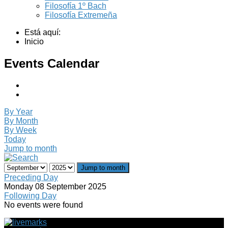
Filosofía 1º Bach
Filosofía Extremeña
Está aquí:
Inicio
Events Calendar
By Year
By Month
By Week
Today
Jump to month
Jump to month
Preceding Day
Monday 08 September 2025
Following Day
No events were found