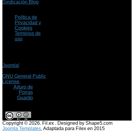
Sindicación Blog
Política de
Privacidad y
Cookies
Terminos de
uso
Copyright © 2026 Fil.ex
. Todos los derechos
reservados.
Joomla!
es software
libre, liberado bajo la
GNU General Public
License.
©
Arturo de
Porras
Guardo
Copyright © 2026. Fil.ex . Designed by Shape5.com
Joomla Templates.
Adaptada para Filex en 2015