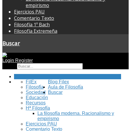
empirismo
Ejercicios PAU
Comentario Texto
Filosofía 1º Bach
Filosofía Extremeña
Buscar
Login
Register
Buscar
Inicio
FilEx
Blog Filex
Filosofía
Aula de Filosofía
Sociedad
Buscar
Educación
Recursos
Hª Filosofía
La filosofía moderna. Racionalismo y
empirismo
Ejercicios PAU
Comentario Texto