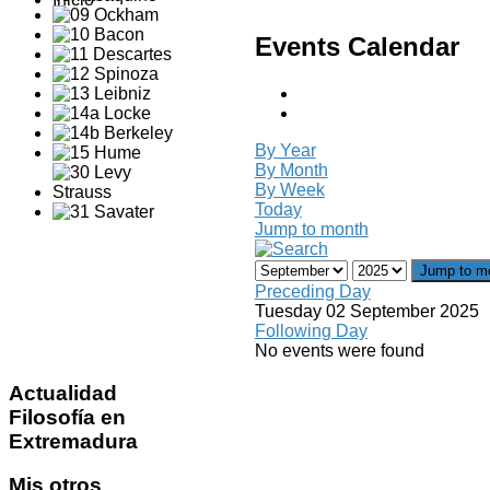
Events Calendar
By Year
By Month
By Week
Today
Jump to month
Jump to m
Preceding Day
Tuesday 02 September 2025
Following Day
No events were found
Actualidad
Filosofía en
Extremadura
Mis
otros