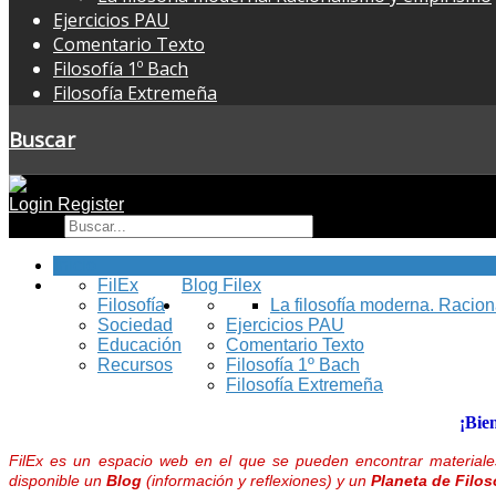
Ejercicios PAU
Comentario Texto
Filosofía 1º Bach
Filosofía Extremeña
Buscar
Login
Register
Buscar
Inicio
FilEx
Blog Filex
Filosofía
La filosofía moderna. Racio
Sociedad
Ejercicios PAU
Educación
Comentario Texto
Recursos
Filosofía 1º Bach
Filosofía Extremeña
¡Bie
FilEx es un espacio web en el que se pueden encontrar materiales
disponible un
Blog
(información y reflexiones) y un
Planeta de Filos