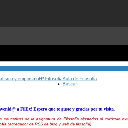
nalismo y empirismo
Hª Filosofía
Aula de Filosofía
Buscar
nvenid@ a FilEx! Espero que te guste y gracias por tu visita.
 educativos de la asignatura de Filosofía ajustados al curriculo 
ofía
(agregador de RSS de blog y web de filosofía).