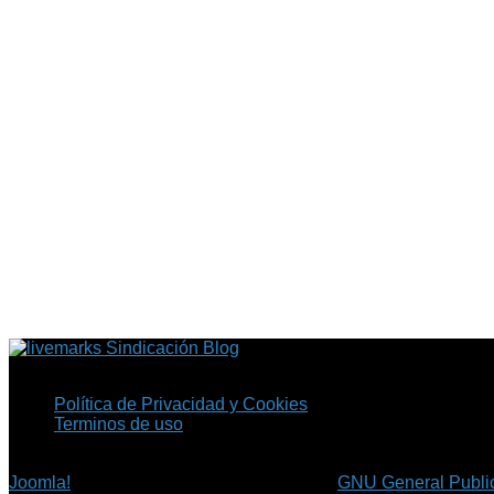
Sindicación Blog
Política de Privacidad y Cookies
Terminos de uso
Copyright © 2026 Fil.ex . Todos los derechos reservados.
Joomla!
es software libre, liberado bajo la
GNU General Public