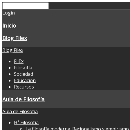
Login
Inicio
Blog Filex
Blog Filex
FilEx
Filosofía
Sociedad
Educación
Recursos
Aula de Filosofía
Aula de Filosofía
Hª Filosofía
La filosofía moderna. Racionalismo y empirismo