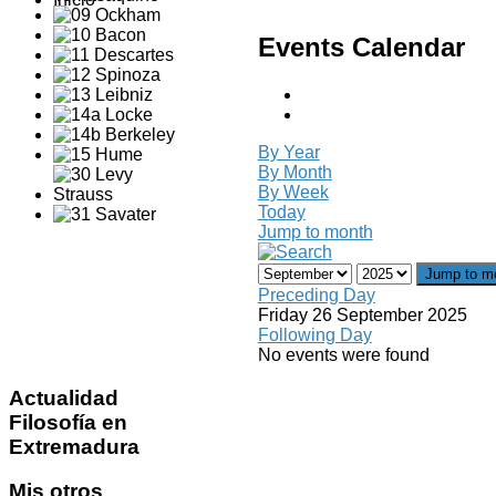
Events Calendar
By Year
By Month
By Week
Today
Jump to month
Jump to m
Preceding Day
Friday 26 September 2025
Following Day
No events were found
Actualidad
Filosofía en
Extremadura
Mis
otros