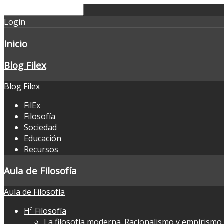
Login
Inicio
Blog Filex
Blog Filex
FilEx
Filosofía
Sociedad
Educación
Recursos
Aula de Filosofía
Aula de Filosofía
Hª Filosofía
La filosofía moderna. Racionalismo y empirismo