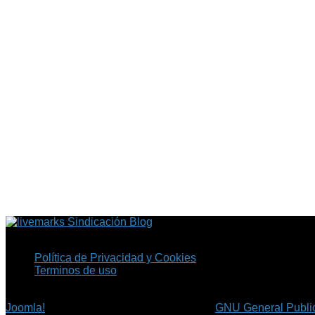
Sindicación Blog
Política de Privacidad y Cookies
Terminos de uso
Copyright © 2026 Fil.ex . Todos los derechos reservados.
Joomla!
es software libre, liberado bajo la
GNU General Public