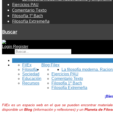
Ejercicios PAU
Comentario Texto
Filosofía 1º Bach
Filosofía Extremeña
Buscar
Login
Register
Buscar
Inicio
FilEx
Blog Filex
Filosofía
La filosofía moderna. Racio
Sociedad
Ejercicios PAU
Educación
Comentario Texto
Recursos
Filosofía 1º Bach
Filosofía Extremeña
¡Bie
FilEx es un espacio web en el que se pueden encontrar materiales
disponible un
Blog
(información y reflexiones) y un
Planeta de Filos