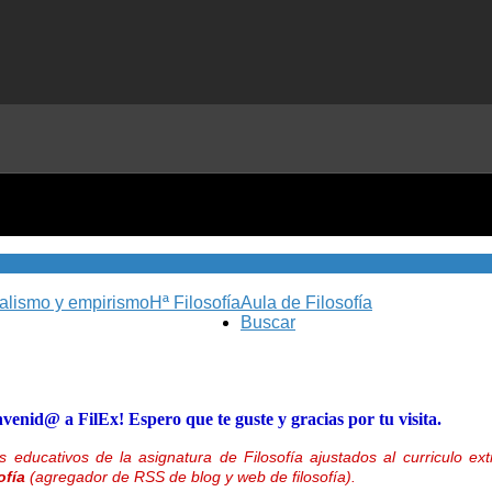
nalismo y empirismo
Hª Filosofía
Aula de Filosofía
Buscar
nvenid@ a FilEx! Espero que te guste y gracias por tu visita.
 educativos de la asignatura de Filosofía ajustados al curriculo 
ofía
(agregador de RSS de blog y web de filosofía).