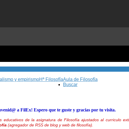
nalismo y empirismo
Hª Filosofía
Aula de Filosofía
Buscar
nvenid@ a FilEx! Espero que te guste y gracias por tu visita.
 educativos de la asignatura de Filosofía ajustados al curriculo 
ofía
(agregador de RSS de blog y web de filosofía).