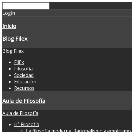
Login
Inicio
Blog Filex
Blog Filex
FilEx
Filosofía
Sociedad
Educación
Recursos
Aula de Filosofía
Aula de Filosofía
Hª Filosofía
La filosofía moderna. Racionalismo y empirismo