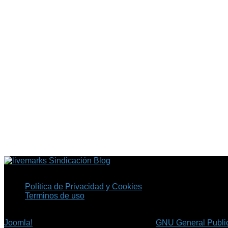
Sindicación Blog
Política de Privacidad y Cookies
Terminos de uso
Copyright © 2026 Fil.ex . Todos los derechos reservados.
Joomla!
es software libre, liberado bajo la
GNU General Public