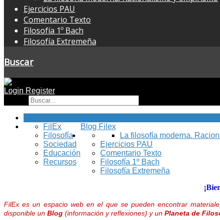
Ejercicios PAU
Comentario Texto
Filosofía 1º Bach
Filosofía Extremeña
Buscar
Login
Register
Buscar
Inicio
FilEx
Blog Filex
Filosofía
La filosofía moderna. Racio
Sociedad
Ejercicios PAU
Educación
Comentario Texto
Recursos
Filosofía 1º Bach
Filosofía Extremeña
¡Bie
FilEx es un espacio web en el que se pueden encontrar materiales
disponible un
Blog
(información y reflexiones) y un
Planeta de Filos