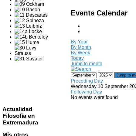
Events Calendar
By Year
By Month
By Week
Today
Jump to month
Jump to m
Preceding Day
Wednesday 10 September 20
Following Day
No events were found
Actualidad
Filosofía en
Extremadura
Mis
otros