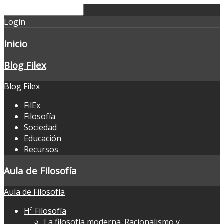
Login
Inicio
Blog Filex
Blog Filex
FilEx
Filosofía
Sociedad
Educación
Recursos
Aula de Filosofía
Aula de Filosofía
Hª Filosofía
La filosofía moderna. Racionalismo y