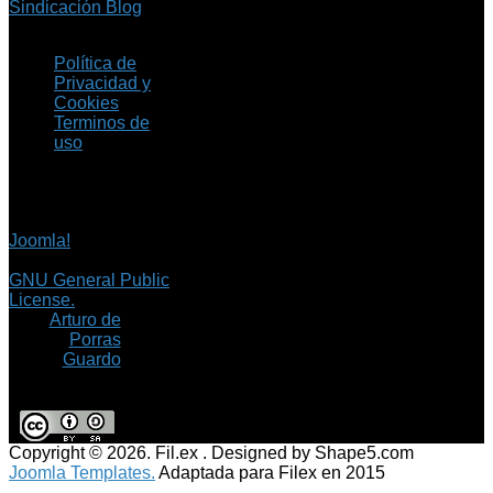
Sindicación Blog
Política de
Privacidad y
Cookies
Terminos de
uso
Copyright © 2026 Fil.ex
. Todos los derechos
reservados.
Joomla!
es software
libre, liberado bajo la
GNU General Public
License.
©
Arturo de
Porras
Guardo
Copyright © 2026. Fil.ex . Designed by Shape5.com
Joomla Templates.
Adaptada para Filex en 2015