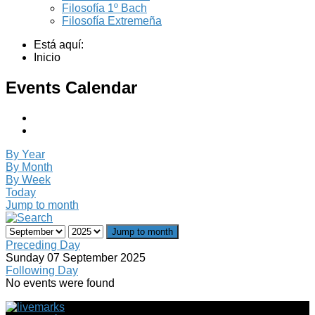
Filosofía 1º Bach
Filosofía Extremeña
Está aquí:
Inicio
Events Calendar
By Year
By Month
By Week
Today
Jump to month
Jump to month
Preceding Day
Sunday 07 September 2025
Following Day
No events were found