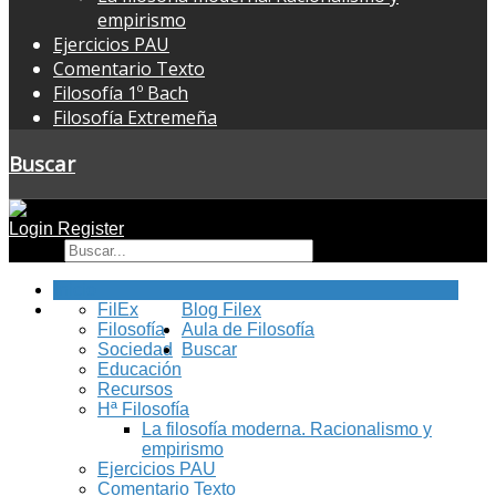
empirismo
Ejercicios PAU
Comentario Texto
Filosofía 1º Bach
Filosofía Extremeña
Buscar
Login
Register
Buscar
Inicio
FilEx
Blog Filex
Filosofía
Aula de Filosofía
Sociedad
Buscar
Educación
Recursos
Hª Filosofía
La filosofía moderna. Racionalismo y
empirismo
Ejercicios PAU
Comentario Texto