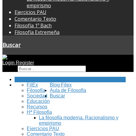
empirismo
Ejercicios PAU
Comentario Texto
Filosofía 1º Bach
Filosofía Extremeña
Buscar
Login
Register
Buscar
Inicio
FilEx
Blog Filex
Filosofía
Aula de Filosofía
Sociedad
Buscar
Educación
Recursos
Hª Filosofía
La filosofía moderna. Racionalismo y
empirismo
Ejercicios PAU
Comentario Texto