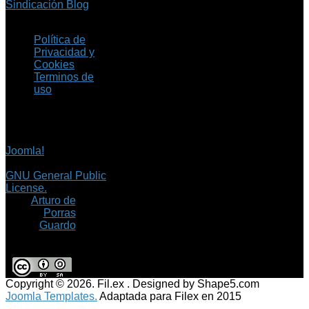
Sindicación Blog
Política de
Privacidad y
Cookies
Terminos de
uso
Copyright © 2026 Fil.ex
. Todos los derechos
reservados.
Joomla!
es software
libre, liberado bajo la
GNU General Public
License.
©
Arturo de
Porras
Guardo
Copyright © 2026. Fil.ex . Designed by Shape5.com
Joomla Templates.
Adaptada para Filex en 2015