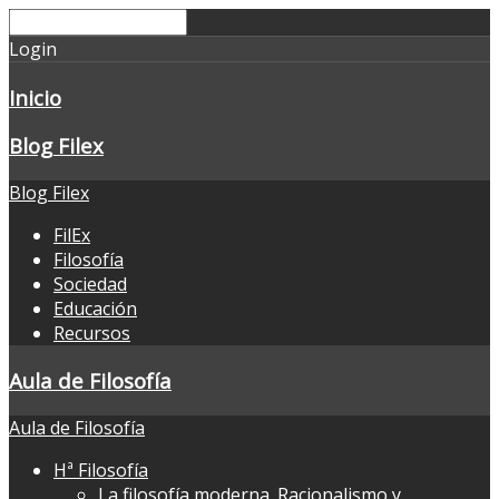
Login
Inicio
Blog Filex
Blog Filex
FilEx
Filosofía
Sociedad
Educación
Recursos
Aula de Filosofía
Aula de Filosofía
Hª Filosofía
La filosofía moderna. Racionalismo y