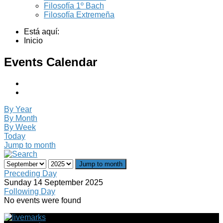
Filosofía 1º Bach
Filosofía Extremeña
Está aquí:
Inicio
Events Calendar
By Year
By Month
By Week
Today
Jump to month
Jump to month
Preceding Day
Sunday 14 September 2025
Following Day
No events were found