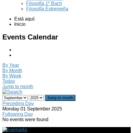
Filosofía 1º Bach
Filosofía Extremeña
Está aquí:
Inicio
Events Calendar
By Year
By Month
By Week
Today
Jump to month
Jump to month
Preceding Day
Monday 01 September 2025
Following Day
No events were found