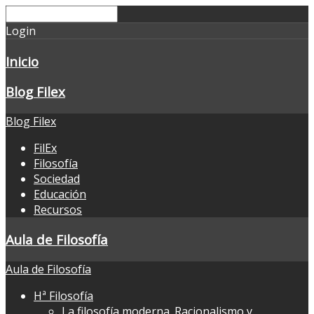
Login
Inicio
Blog Filex
Blog Filex
FilEx
Filosofía
Sociedad
Educación
Recursos
Aula de Filosofía
Aula de Filosofía
Hª Filosofía
La filosofía moderna. Racionalismo y