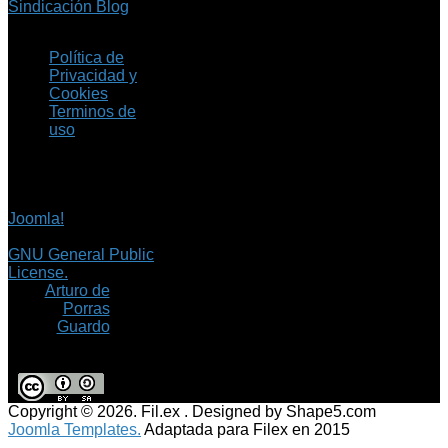
Sindicación Blog
Política de
Privacidad y
Cookies
Terminos de
uso
Copyright © 2026 Fil.ex
. Todos los derechos
reservados.
Joomla!
es software
libre, liberado bajo la
GNU General Public
License.
©
Arturo de
Porras
Guardo
Copyright © 2026. Fil.ex . Designed by Shape5.com
Joomla Templates.
Adaptada para Filex en 2015