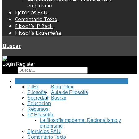
empirismo
Ejercicios PAU
Comentario Texto
Filosofía 1º Bach
Filosofía Extremeña
Buscar
Login
Register
Buscar
Inicio
FilEx
Blog Filex
Filosofía
Aula de Filosofía
Sociedad
Buscar
Educación
Recursos
Hª Filosofía
La filosofía moderna. Racionalismo y
empirismo
Ejercicios PAU
Comentario Texto