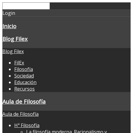
Login
Inicio
Blog Filex
Blog Filex
FilEx
Filosofía
Sociedad
Educación
Recursos
Aula de Filosofía
Aula de Filosofía
Hª Filosofía
La filosofía moderna. Racionalismo y