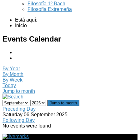
Filosofía 1º Bach
Filosofía Extremeña
Está aquí:
Inicio
Events Calendar
By Year
By Month
By Week
Today
Jump to month
Jump to month
Preceding Day
Saturday 06 September 2025
Following Day
No events were found