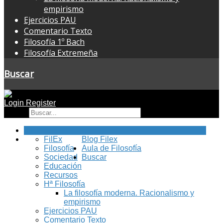
empirismo
Ejercicios PAU
Comentario Texto
Filosofía 1º Bach
Filosofía Extremeña
Buscar
Login
Register
Buscar
Inicio
FilEx
Blog Filex
Filosofía
Aula de Filosofía
Sociedad
Buscar
Educación
Recursos
Hª Filosofía
La filosofía moderna. Racionalismo y
empirismo
Ejercicios PAU
Comentario Texto