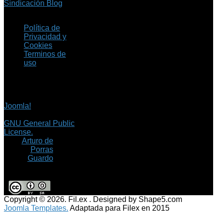
Sindicación Blog
Política de
Privacidad y
Cookies
Terminos de
uso
Copyright © 2026 Fil.ex
. Todos los derechos
reservados.
Joomla!
es software
libre, liberado bajo la
GNU General Public
License.
©
Arturo de
Porras
Guardo
Copyright © 2026. Fil.ex . Designed by Shape5.com
Joomla Templates.
Adaptada para Filex en 2015