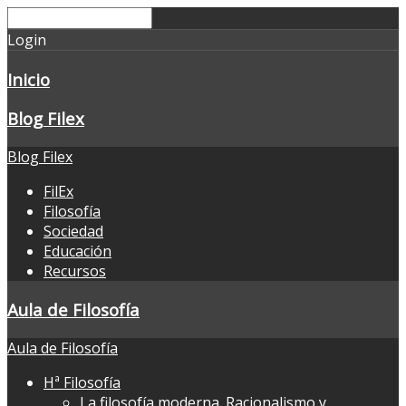
Login
Inicio
Blog Filex
Blog Filex
FilEx
Filosofía
Sociedad
Educación
Recursos
Aula de Filosofía
Aula de Filosofía
Hª Filosofía
La filosofía moderna. Racionalismo y