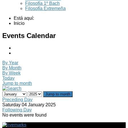
Filosofía 1º Bach
Filosofía Extremeña
Está aquí:
Inicio
Events Calendar
By Year
By Month
By Week
Today
Jump to month
Jump to month
Preceding Day
Saturday 04 January 2025
Following Day
No events were found