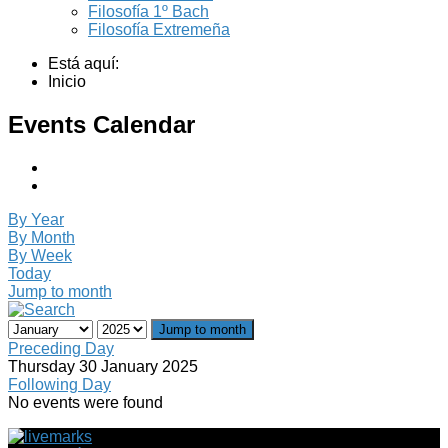
Filosofía 1º Bach
Filosofía Extremeña
Está aquí:
Inicio
Events Calendar
By Year
By Month
By Week
Today
Jump to month
Jump to month
Preceding Day
Thursday 30 January 2025
Following Day
No events were found