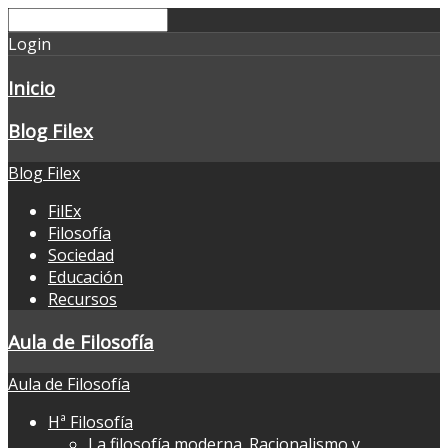
Login
Inicio
Blog Filex
Blog Filex
FilEx
Filosofía
Sociedad
Educación
Recursos
Aula de Filosofía
Aula de Filosofía
Hª Filosofía
La filosofía moderna. Racionalismo y