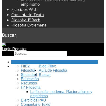
empirismo
Ejercicios PAU
Comentario Texto
Filosofía 1º Bach
Filosofía Extremeña
Buscar
Login
Register
Buscar
Inicio
FilEx
Blog Filex
Filosofía
Aula de Filosofía
Sociedad
Buscar
Educación
Recursos
Hª Filosofía
La filosofía moderna. Racionalismo y
empirismo
Ejercicios PAU
Comentario Texto