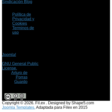
Sindicación Blog
Política de
Privacidad y
Cookies
Terminos de
uso
Copyright © 2026 Fil.ex
. Todos los derechos
reservados.
Joomla!
es software
libre, liberado bajo la
GNU General Public
License.
©
Arturo de
Porras
Guardo
Copyright © 2026. Fil.ex . Designed by Shape5.com
Joomla Templates.
Adaptada para Filex en 2015