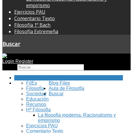
empirismo
Ejercicios PAU
Comentario Texto
Filosofía 1º Bach
Filosofía Extremeña
Buscar
Login
Register
Buscar
Inicio
FilEx
Blog Filex
Filosofía
Aula de Filosofía
Sociedad
Buscar
Educación
Recursos
Hª Filosofía
La filosofía moderna. Racionalismo y
empirismo
Ejercicios PAU
Comentario Texto