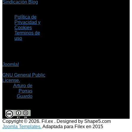
Sindicación Blog
Política de
Privacidad y
Cookies
Terminos de
uso
Copyright © 2026 Fil.ex
. Todos los derechos
reservados.
Joomla!
es software
libre, liberado bajo la
GNU General Public
License.
©
Arturo de
Porras
Guardo
Copyright © 2026. Fil.ex . Designed by Shape5.com
Joomla Templates.
Adaptada para Filex en 2015