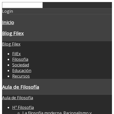
Login
Inicio
Blog Filex
Blog Filex
FilEx
Filosofía
Sociedad
Educación
Recursos
Aula de Filosofía
Aula de Filosofía
Hª Filosofía
La filosofía moderna. Racionalismo y