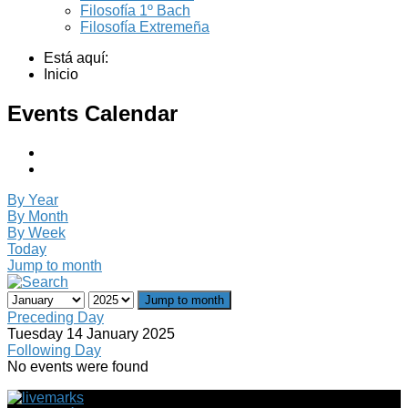
Filosofía 1º Bach
Filosofía Extremeña
Está aquí:
Inicio
Events Calendar
By Year
By Month
By Week
Today
Jump to month
Jump to month
Preceding Day
Tuesday 14 January 2025
Following Day
No events were found