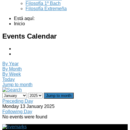
Filosofía 1º Bach
Filosofía Extremeña
Está aquí:
Inicio
Events Calendar
By Year
By Month
By Week
Today
Jump to month
Jump to month
Preceding Day
Monday 13 January 2025
Following Day
No events were found