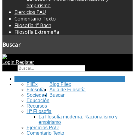
empirismo
Ejercicios PAU
Comentario Texto
Filosofía 1º Bach
Filosofía Extremeña
Buscar
Login
Register
Buscar
Inicio
FilEx
Blog Filex
Filosofía
Aula de Filosofía
Sociedad
Buscar
Educación
Recursos
Hª Filosofía
La filosofía moderna. Racionalismo y
empirismo
Ejercicios PAU
Comentario Texto