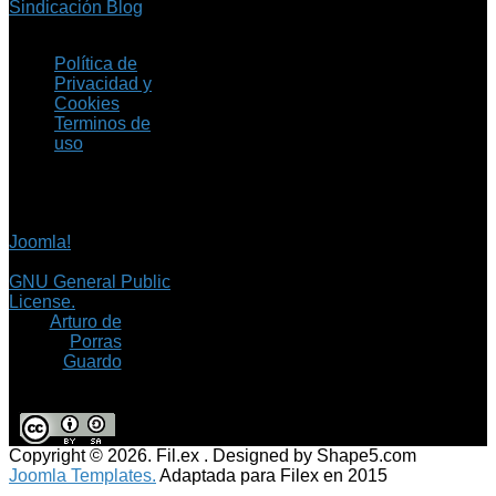
Sindicación Blog
Política de
Privacidad y
Cookies
Terminos de
uso
Copyright © 2026 Fil.ex
. Todos los derechos
reservados.
Joomla!
es software
libre, liberado bajo la
GNU General Public
License.
©
Arturo de
Porras
Guardo
Copyright © 2026. Fil.ex . Designed by Shape5.com
Joomla Templates.
Adaptada para Filex en 2015