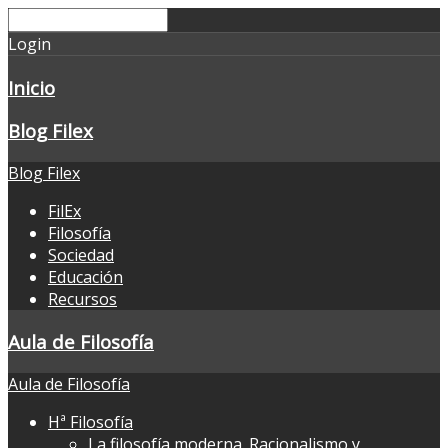
Login
Inicio
Blog Filex
Blog Filex
FilEx
Filosofía
Sociedad
Educación
Recursos
Aula de Filosofía
Aula de Filosofía
Hª Filosofía
La filosofía moderna. Racionalismo y