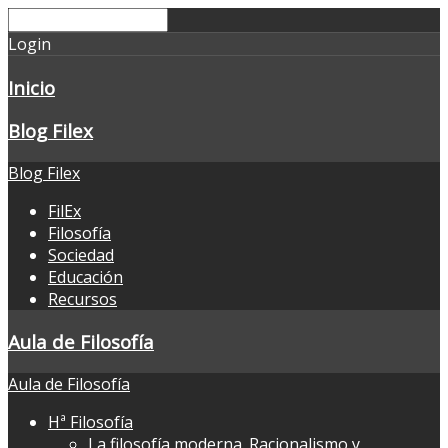
Login
Inicio
Blog Filex
Blog Filex
FilEx
Filosofía
Sociedad
Educación
Recursos
Aula de Filosofía
Aula de Filosofía
Hª Filosofía
La filosofía moderna. Racionalismo y