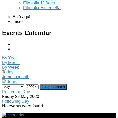
Filosofía 1º Bach
Filosofía Extremeña
Está aquí:
Inicio
Events Calendar
By Year
By Month
By Week
Today
Jump to month
Jump to month
Preceding Day
Friday 29 May 2020
Following Day
No events were found