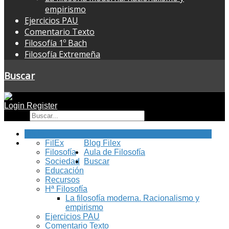
empirismo
Ejercicios PAU
Comentario Texto
Filosofía 1º Bach
Filosofía Extremeña
Buscar
Login
Register
Buscar
Inicio
FilEx
Blog Filex
Filosofía
Aula de Filosofía
Sociedad
Buscar
Educación
Recursos
Hª Filosofía
La filosofía moderna. Racionalismo y
empirismo
Ejercicios PAU
Comentario Texto