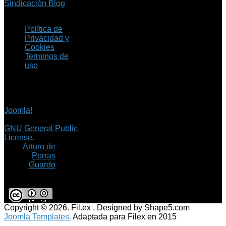
Sindicación Blog
Política de
Privacidad y
Cookies
Terminos de
uso
Copyright © 2026 Fil.ex
. Todos los derechos
reservados.
Joomla!
es software
libre, liberado bajo la
GNU General Public
License.
©
Arturo de
Porras
Guardo
Copyright © 2026. Fil.ex . Designed by Shape5.com
Joomla Templates.
Adaptada para Filex en 2015