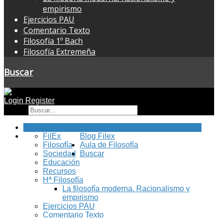
empirismo
Ejercicios PAU
Comentario Texto
Filosofía 1º Bach
Filosofía Extremeña
Buscar
Login
Register
Buscar
Inicio
FilEx
Blog Filex
Filosofía
Aula de Filosofía
Sociedad
Buscar
Educación
Recursos
Hª Filosofía
La filosofía moderna. Racionalismo y
empirismo
Ejercicios PAU
Comentario Texto