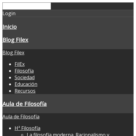
Login
Inicio
Blog Filex
Blog Filex
FilEx
Filosofía
Sociedad
Educación
Recursos
Aula de Filosofía
Aula de Filosofía
Hª Filosofía
La filosofía moderna. Racionalismo y