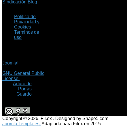
Sindicación Blog
Política de
Privacidad y
Cookies
Terminos de
uso
Copyright © 2026 Fil.ex
. Todos los derechos
reservados.
Joomla!
es software
libre, liberado bajo la
GNU General Public
License.
©
Arturo de
Porras
Guardo
Copyright © 2026. Fil.ex . Designed by Shape5.com
Joomla Templates.
Adaptada para Filex en 2015