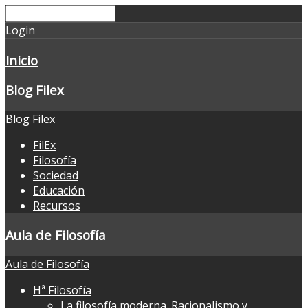
Login
Inicio
Blog Filex
Blog Filex
FilEx
Filosofía
Sociedad
Educación
Recursos
Aula de Filosofía
Aula de Filosofía
Hª Filosofía
La filosofía moderna. Racionalismo y