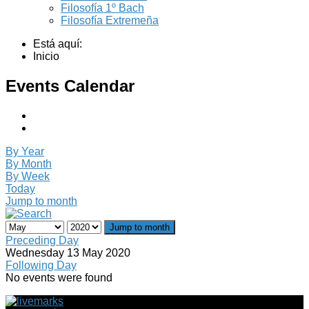
Filosofía 1º Bach
Filosofía Extremeña
Está aquí:
Inicio
Events Calendar
By Year
By Month
By Week
Today
Jump to month
Jump to month
Preceding Day
Wednesday 13 May 2020
Following Day
No events were found