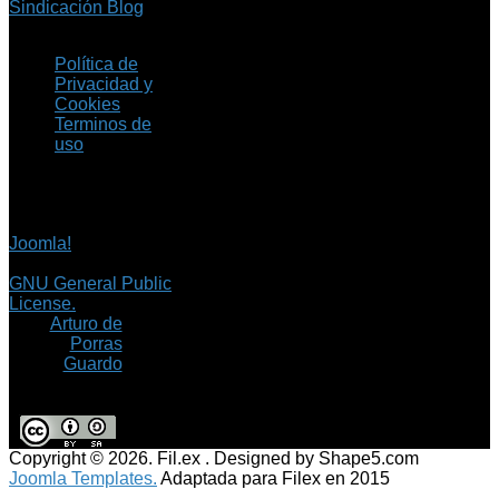
Sindicación Blog
Política de
Privacidad y
Cookies
Terminos de
uso
Copyright © 2026 Fil.ex
. Todos los derechos
reservados.
Joomla!
es software
libre, liberado bajo la
GNU General Public
License.
©
Arturo de
Porras
Guardo
Copyright © 2026. Fil.ex . Designed by Shape5.com
Joomla Templates.
Adaptada para Filex en 2015