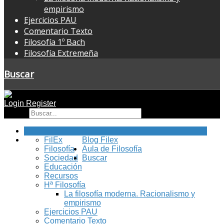
empirismo
Ejercicios PAU
Comentario Texto
Filosofía 1º Bach
Filosofía Extremeña
Buscar
Login
Register
Buscar
Inicio
FilEx
Blog Filex
Filosofía
Aula de Filosofía
Sociedad
Buscar
Educación
Recursos
Hª Filosofía
La filosofía moderna. Racionalismo y
empirismo
Ejercicios PAU
Comentario Texto