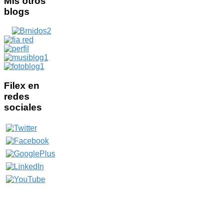
Mis
otros
blogs
Filex
en
redes
sociales