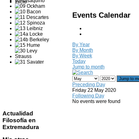
Inicio
Events Calendar
By Year
By Month
By Week
Today
Jump to month
Jump to m
Preceding Day
Friday 22 May 2020
Following Day
No events were found
Actualidad
Filosofía en
Extremadura