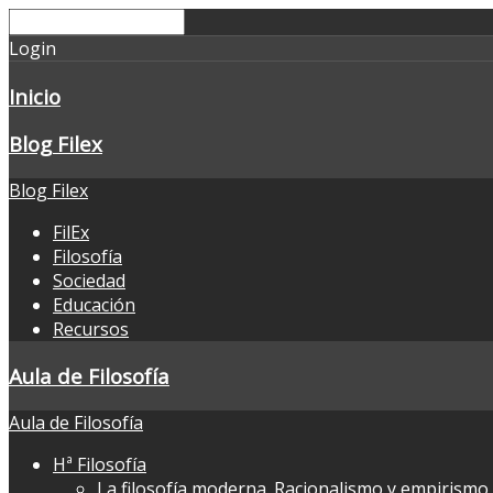
Login
Inicio
Blog Filex
Blog Filex
FilEx
Filosofía
Sociedad
Educación
Recursos
Aula de Filosofía
Aula de Filosofía
Hª Filosofía
La filosofía moderna. Racionalismo y empirismo