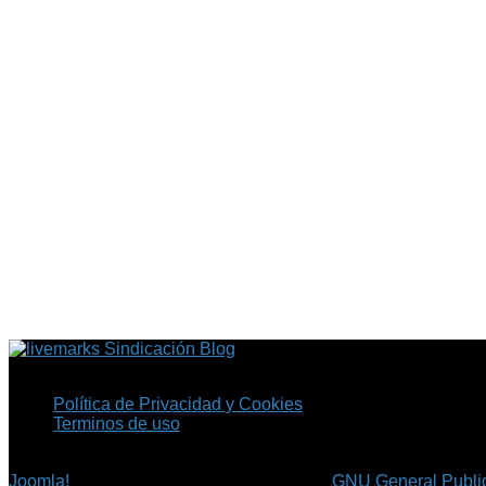
Sindicación Blog
Política de Privacidad y Cookies
Terminos de uso
Copyright © 2026 Fil.ex . Todos los derechos reservados.
Joomla!
es software libre, liberado bajo la
GNU General Public