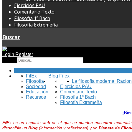
Ejercicios PAU
Comentario Texto
Filosofía 1º Bach
Filosofía Extremeña
Buscar
Login
Register
Buscar
Inicio
FilEx
Blog Filex
Filosofía
La filosofía moderna. Racio
Sociedad
Ejercicios PAU
Educación
Comentario Texto
Recursos
Filosofía 1º Bach
Filosofía Extremeña
¡Bie
FilEx es un espacio web en el que se pueden encontrar materiales
disponible un
Blog
(información y reflexiones) y un
Planeta de Filos