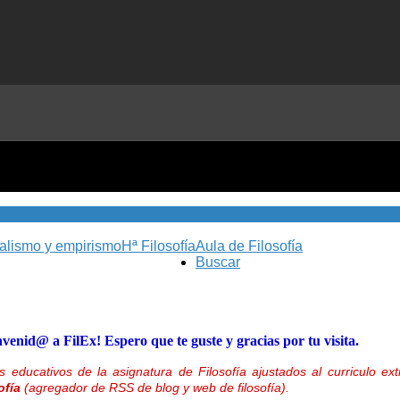
nalismo y empirismo
Hª Filosofía
Aula de Filosofía
Buscar
nvenid@ a FilEx! Espero que te guste y gracias por tu visita.
 educativos de la asignatura de Filosofía ajustados al curriculo 
ofía
(agregador de RSS de blog y web de filosofía).