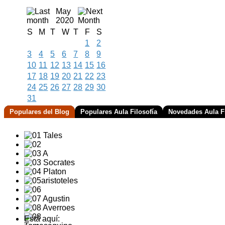
May
2020
S
M
T
W
T
F
S
1
2
3
4
5
6
7
8
9
10
11
12
13
14
15
16
17
18
19
20
21
22
23
24
25
26
27
28
29
30
31
Populares del Blog
Populares Aula Filosofía
Novedades Aula Fi
Está aquí: