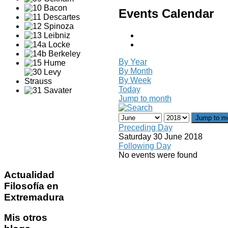
Events Calendar
By Year
By Month
By Week
Today
Jump to month
Jump to m
Preceding Day
Saturday 30 June 2018
Following Day
No events were found
Actualidad
Filosofía en
Extremadura
Mis
otros