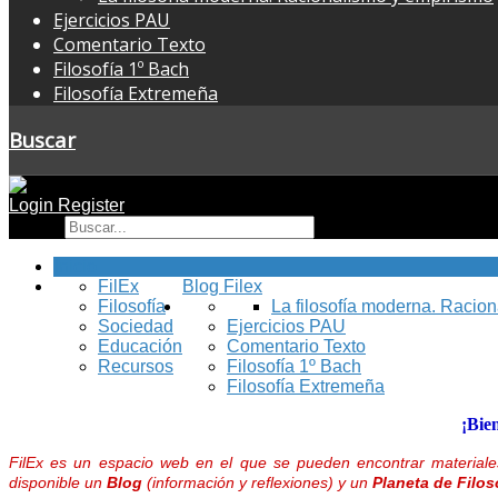
Ejercicios PAU
Comentario Texto
Filosofía 1º Bach
Filosofía Extremeña
Buscar
Login
Register
Buscar
Inicio
FilEx
Blog Filex
Filosofía
La filosofía moderna. Racio
Sociedad
Ejercicios PAU
Educación
Comentario Texto
Recursos
Filosofía 1º Bach
Filosofía Extremeña
¡Bie
FilEx es un espacio web en el que se pueden encontrar materiales
disponible un
Blog
(información y reflexiones) y un
Planeta de Filos