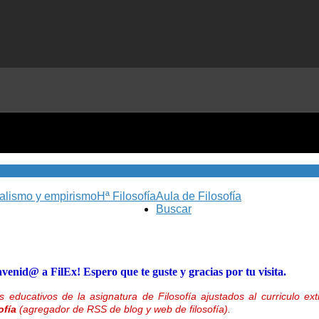
nalismo y empirismo
Hª Filosofía
Aula de Filosofía
Buscar
nvenid@ a FilEx! Espero que te guste y gracias por tu visita.
 educativos de la asignatura de Filosofía ajustados al curriculo 
ofía
(agregador de RSS de blog y web de filosofía).