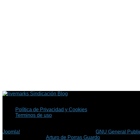
Sindicación Blog
Política de Privacidad y Cookies
Terminos de uso
Copyright © 2026 Fil.ex . Todos los derechos reservados.
Joomla!
es software libre, liberado bajo la
GNU General Public
©
Arturo de Porras Guardo