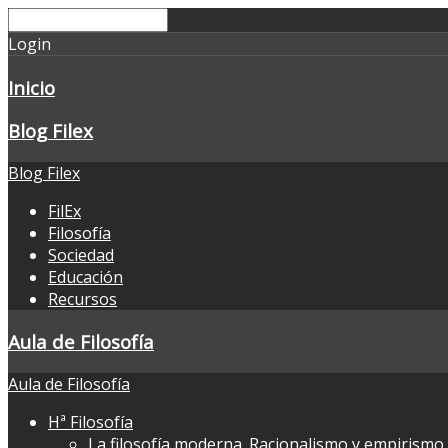
Login
Inicio
Blog Filex
Blog Filex
FilEx
Filosofía
Sociedad
Educación
Recursos
Aula de Filosofía
Aula de Filosofía
Hª Filosofía
La filosofía moderna. Racionalismo y empirismo