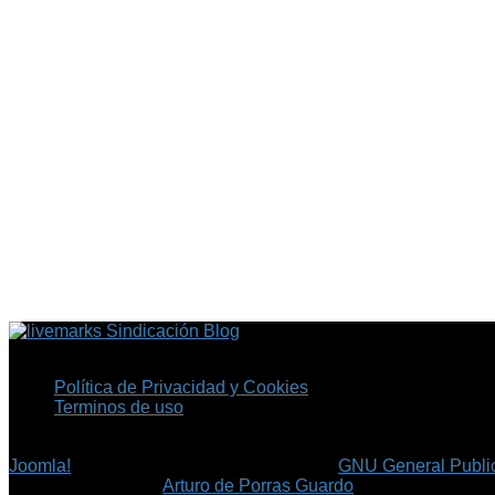
Sindicación Blog
Política de Privacidad y Cookies
Terminos de uso
Copyright © 2026 Fil.ex . Todos los derechos reservados.
Joomla!
es software libre, liberado bajo la
GNU General Public
©
Arturo de Porras Guardo