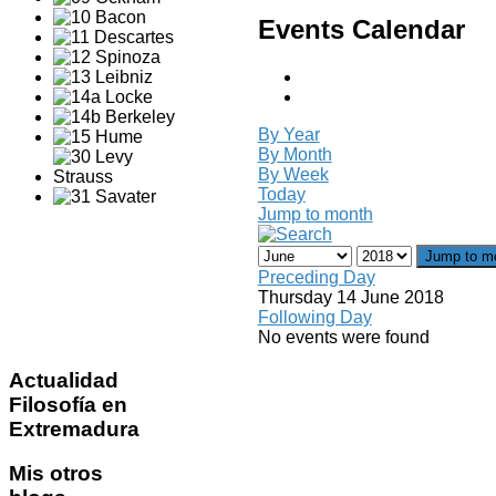
Events Calendar
By Year
By Month
By Week
Today
Jump to month
Jump to m
Preceding Day
Thursday 14 June 2018
Following Day
No events were found
Actualidad
Filosofía en
Extremadura
Mis
otros