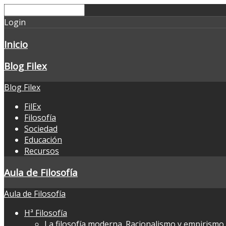
Login
Inicio
Blog Filex
Blog Filex
FilEx
Filosofía
Sociedad
Educación
Recursos
Aula de Filosofía
Aula de Filosofía
Hª Filosofía
La filosofía moderna. Racionalismo y empirismo