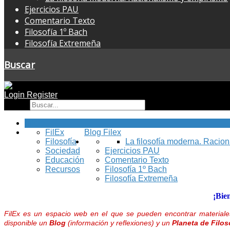
Ejercicios PAU
Comentario Texto
Filosofía 1º Bach
Filosofía Extremeña
Buscar
Login
Register
Buscar
Inicio
FilEx
Blog Filex
Filosofía
La filosofía moderna. Racio
Sociedad
Ejercicios PAU
Educación
Comentario Texto
Recursos
Filosofía 1º Bach
Filosofía Extremeña
¡Bie
FilEx es un espacio web en el que se pueden encontrar materiales
disponible un
Blog
(información y reflexiones) y un
Planeta de Filos