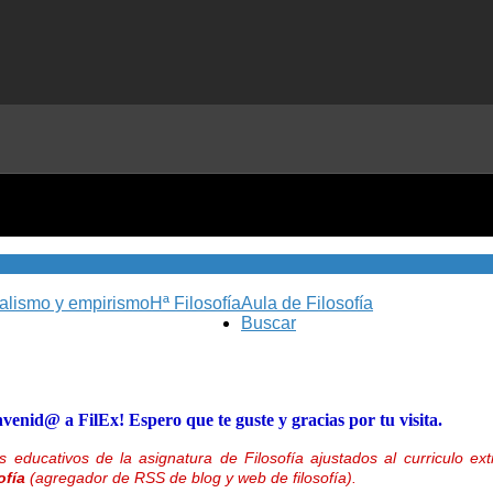
nalismo y empirismo
Hª Filosofía
Aula de Filosofía
Buscar
nvenid@ a FilEx! Espero que te guste y gracias por tu visita.
 educativos de la asignatura de Filosofía ajustados al curriculo 
ofía
(agregador de RSS de blog y web de filosofía).