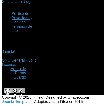
Sindicación Blog
Política de
Privacidad y
Cookies
Terminos de
uso
Copyright © 2026 Fil.ex
. Todos los derechos
reservados.
Joomla!
es software
libre, liberado bajo la
GNU General Public
License.
©
Arturo de
Porras
Guardo
Copyright © 2026. Fil.ex . Designed by Shape5.com
Joomla Templates.
Adaptada para Filex en 2015