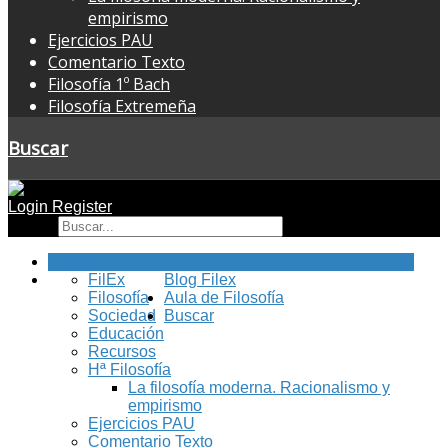
empirismo
Ejercicios PAU
Comentario Texto
Filosofía 1º Bach
Filosofía Extremeña
Buscar
Login
Register
Buscar
Inicio
FilEx
Blog Filex
Filosofía
Aula de Filosofía
Sociedad
Buscar
Educación
Recursos
Hª Filosofía
La filosofía moderna. Racionalismo y
empirismo
Ejercicios PAU
Comentario Texto