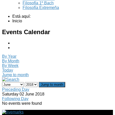
Filosofía 1º Bach
Filosofía Extremeña
Está aquí:
Inicio
Events Calendar
By Year
By Month
By Week
Today
Jump to month
Jump to month
Preceding Day
Saturday 02 June 2018
Following Day
No events were found