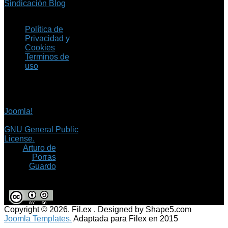
Sindicación Blog
Política de
Privacidad y
Cookies
Terminos de
uso
Copyright © 2026 Fil.ex
. Todos los derechos
reservados.
Joomla!
es software
libre, liberado bajo la
GNU General Public
License.
©
Arturo de
Porras
Guardo
Copyright © 2026. Fil.ex . Designed by Shape5.com
Joomla Templates.
Adaptada para Filex en 2015