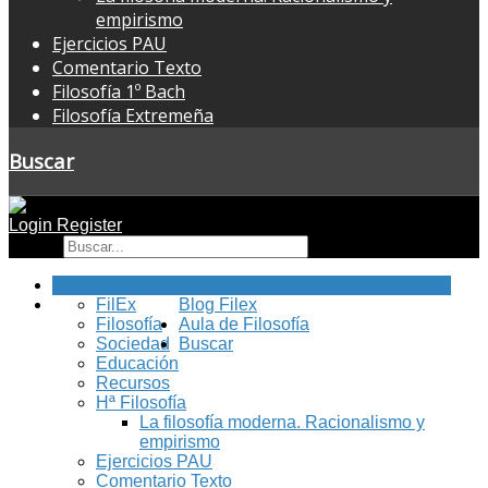
empirismo
Ejercicios PAU
Comentario Texto
Filosofía 1º Bach
Filosofía Extremeña
Buscar
Login
Register
Buscar
Inicio
FilEx
Blog Filex
Filosofía
Aula de Filosofía
Sociedad
Buscar
Educación
Recursos
Hª Filosofía
La filosofía moderna. Racionalismo y
empirismo
Ejercicios PAU
Comentario Texto