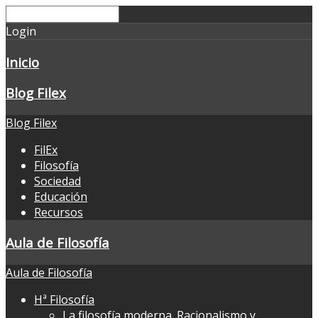
Login
Inicio
Blog Filex
Blog Filex
FilEx
Filosofía
Sociedad
Educación
Recursos
Aula de Filosofía
Aula de Filosofía
Hª Filosofía
La filosofía moderna. Racionalismo y