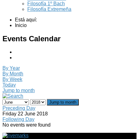
Filosofía 1º Bach
Filosofía Extremeña
Está aquí:
Inicio
Events Calendar
By Year
By Month
By Week
Today
Jump to month
Jump to month
Preceding Day
Friday 22 June 2018
Following Day
No events were found