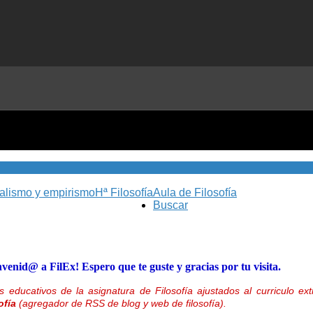
nalismo y empirismo
Hª Filosofía
Aula de Filosofía
Buscar
nvenid@ a FilEx! Espero que te guste y gracias por tu visita.
 educativos de la asignatura de Filosofía ajustados al curriculo 
ofía
(agregador de RSS de blog y web de filosofía).