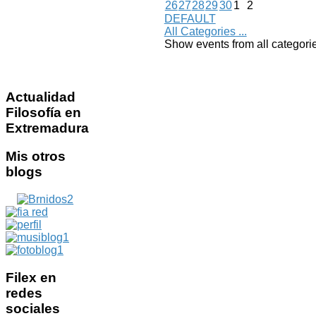
26
27
28
29
30
1
2
DEFAULT
All Categories ...
Show events from all categori
Actualidad
Filosofía en
Extremadura
Mis
otros
blogs
Filex
en
redes
sociales