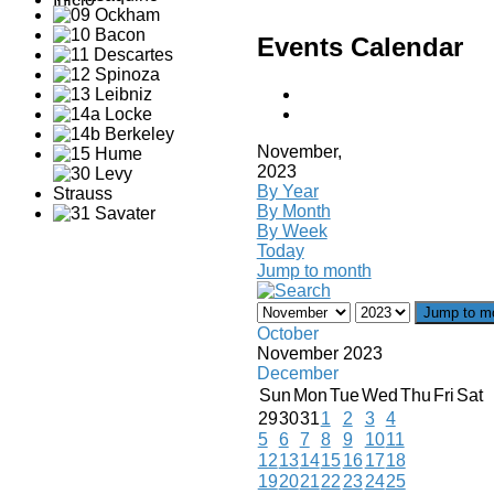
Events Calendar
November,
2023
By Year
By Month
By Week
Today
Jump to month
Jump to m
October
November 2023
December
Sun
Mon
Tue
Wed
Thu
Fri
Sat
29
30
31
1
2
3
4
5
6
7
8
9
10
11
12
13
14
15
16
17
18
19
20
21
22
23
24
25