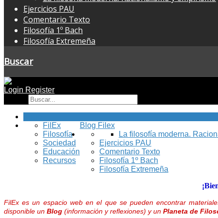
Ejercicios PAU
Comentario Texto
Filosofía 1º Bach
Filosofía Extremeña
Buscar
Login
Register
Buscar
Inicio
FilEx
Blog Filex
Filosofía
La filosofía moderna. Racio
Sociedad
Ejercicios PAU
Educación
Comentario Texto
Recursos
Filosofía 1º Bach
Filosofía Extremeña
¡Bie
FilEx es un espacio web en el que se pueden encontrar materiales
disponible un
Blog
(información y reflexiones) y un
Planeta de Filos