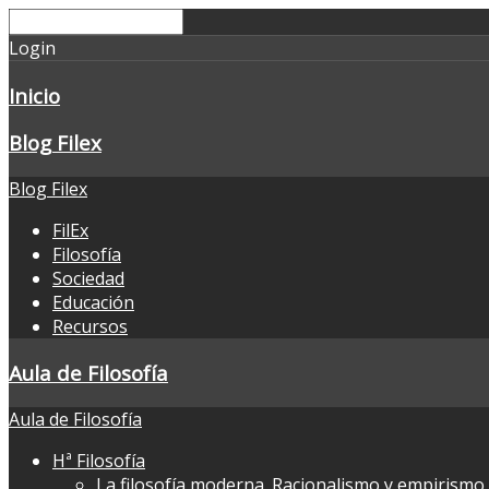
Login
Inicio
Blog Filex
Blog Filex
FilEx
Filosofía
Sociedad
Educación
Recursos
Aula de Filosofía
Aula de Filosofía
Hª Filosofía
La filosofía moderna. Racionalismo y empirismo