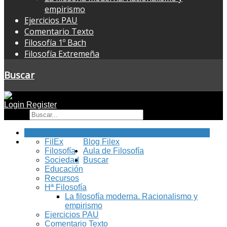
empirismo
Ejercicios PAU
Comentario Texto
Filosofía 1º Bach
Filosofía Extremeña
Buscar
Login
Register
Buscar
Inicio
FilEx
Blog Filex
Filosofía
Aula de Filosofía
Sociedad
Buscar
Educación
Recursos
Hª Filosofía
La filosofía moderna. Racionalismo y
empirismo
Ejercicios PAU
Comentario Texto