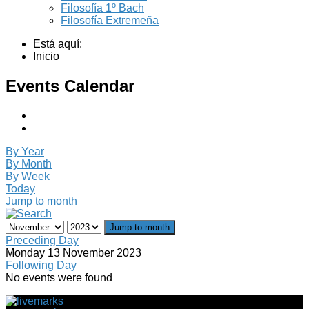
Filosofía 1º Bach
Filosofía Extremeña
Está aquí:
Inicio
Events Calendar
By Year
By Month
By Week
Today
Jump to month
Jump to month
Preceding Day
Monday 13 November 2023
Following Day
No events were found