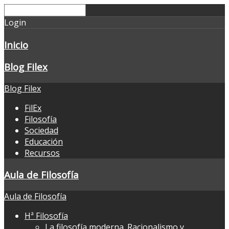
Login
Inicio
Blog Filex
Blog Filex
FilEx
Filosofía
Sociedad
Educación
Recursos
Aula de Filosofía
Aula de Filosofía
Hª Filosofía
La filosofía moderna. Racionalismo y