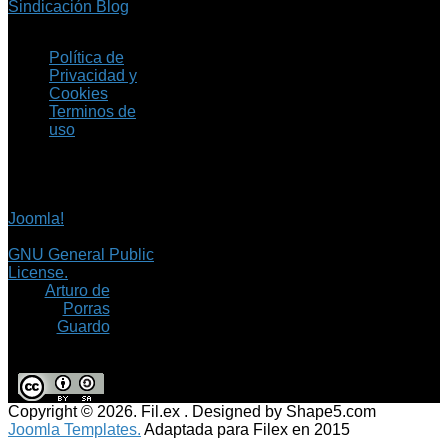
Sindicación Blog
Política de
Privacidad y
Cookies
Terminos de
uso
Copyright © 2026 Fil.ex
. Todos los derechos
reservados.
Joomla!
es software
libre, liberado bajo la
GNU General Public
License.
©
Arturo de
Porras
Guardo
Copyright © 2026. Fil.ex . Designed by Shape5.com
Joomla Templates.
Adaptada para Filex en 2015