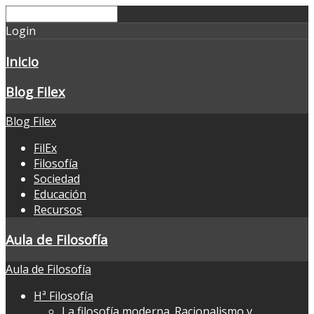
Login
Inicio
Blog Filex
Blog Filex
FilEx
Filosofía
Sociedad
Educación
Recursos
Aula de Filosofía
Aula de Filosofía
Hª Filosofía
La filosofía moderna. Racionalismo y