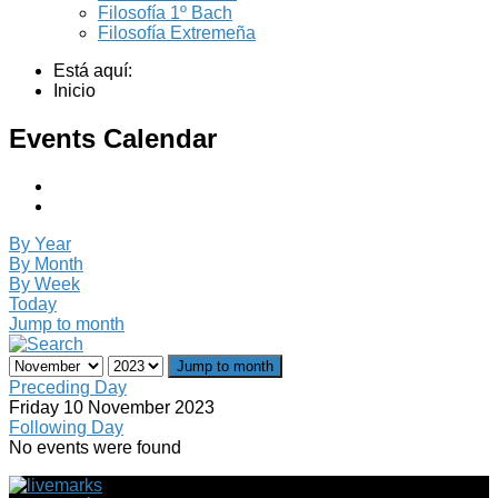
Filosofía 1º Bach
Filosofía Extremeña
Está aquí:
Inicio
Events Calendar
By Year
By Month
By Week
Today
Jump to month
Jump to month
Preceding Day
Friday 10 November 2023
Following Day
No events were found