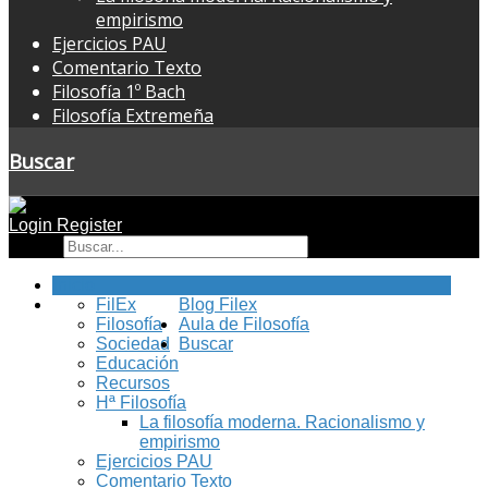
empirismo
Ejercicios PAU
Comentario Texto
Filosofía 1º Bach
Filosofía Extremeña
Buscar
Login
Register
Buscar
Inicio
FilEx
Blog Filex
Filosofía
Aula de Filosofía
Sociedad
Buscar
Educación
Recursos
Hª Filosofía
La filosofía moderna. Racionalismo y
empirismo
Ejercicios PAU
Comentario Texto