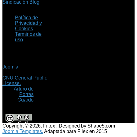
Sindicación Blog
Política de
Privacidad y
Cookies
Terminos de
uso
Copyright © 2026 Fil.ex
. Todos los derechos
reservados.
Joomla!
es software
libre, liberado bajo la
GNU General Public
License.
©
Arturo de
Porras
Guardo
Copyright © 2026. Fil.ex . Designed by Shape5.com
Joomla Templates.
Adaptada para Filex en 2015