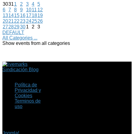
30
31
1
2
3
4
5
6
7
8
9
10
11
12
13
14
15
16
17
18
19
20
21
22
23
24
25
26
27
28
29
30
1
2
3
DEFAULT
All Categories ...
Show events from all categories
Sindicación Blog
Política de
Privacidad y
Cookies
Terminos de
uso
Copyright © 2026 Fil.ex
. Todos los derechos
reservados.
Joomla!
es software