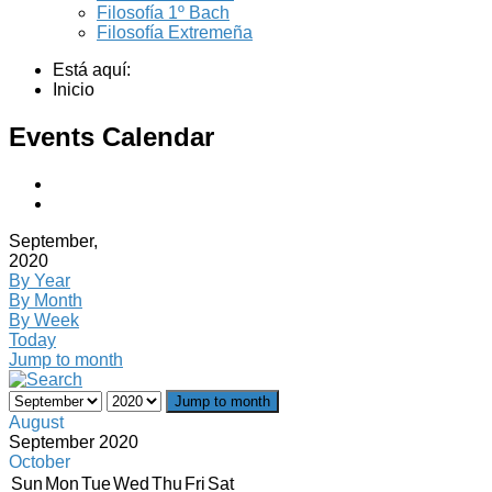
Filosofía 1º Bach
Filosofía Extremeña
Está aquí:
Inicio
Events Calendar
September,
2020
By Year
By Month
By Week
Today
Jump to month
Jump to month
August
September 2020
October
Sun
Mon
Tue
Wed
Thu
Fri
Sat