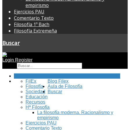
empirismo
Ejercicios PAU
Comentario Texto
Filosofía 1º Bach
Filosofía Extremeña
Buscar
Login
Register
Buscar
Inicio
FilEx
Blog Filex
Filosofía
Aula de Filosofía
Sociedad
Buscar
Educación
Recursos
Hª Filosofía
La filosofía moderna. Racionalismo y
empirismo
Ejercicios PAU
Comentario Texto