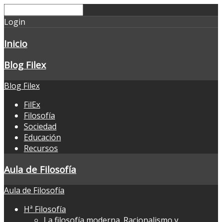
Login
Inicio
Blog Filex
Blog Filex
FilEx
Filosofía
Sociedad
Educación
Recursos
Aula de Filosofía
Aula de Filosofía
Hª Filosofía
La filosofía moderna. Racionalismo y