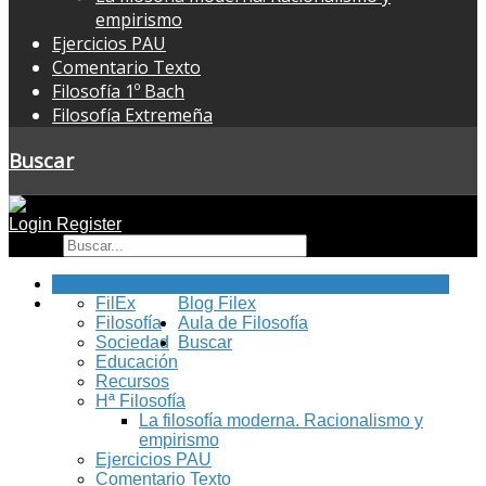
empirismo
Ejercicios PAU
Comentario Texto
Filosofía 1º Bach
Filosofía Extremeña
Buscar
Login
Register
Buscar
Inicio
FilEx
Blog Filex
Filosofía
Aula de Filosofía
Sociedad
Buscar
Educación
Recursos
Hª Filosofía
La filosofía moderna. Racionalismo y
empirismo
Ejercicios PAU
Comentario Texto