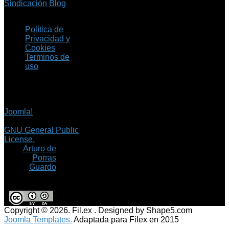
Sindicación Blog
Política de
Privacidad y
Cookies
Terminos de
uso
Copyright © 2026 Fil.ex
. Todos los derechos
reservados.
Joomla!
es software
libre, liberado bajo la
GNU General Public
License.
©
Arturo de
Porras
Guardo
Copyright © 2026. Fil.ex . Designed by Shape5.com
Joomla Templates.
Adaptada para Filex en 2015