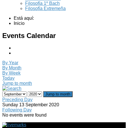
Filosofía 1º Bach
Filosofía Extremeña
Está aquí:
Inicio
Events Calendar
By Year
By Month
By Week
Today
Jump to month
Jump to month
Preceding Day
Sunday 13 September 2020
Following Day
No events were found