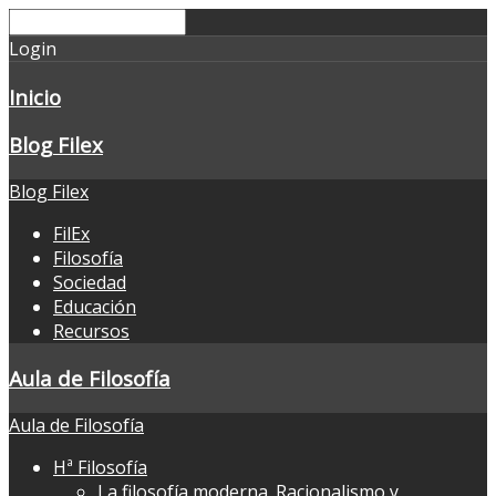
Login
Inicio
Blog Filex
Blog Filex
FilEx
Filosofía
Sociedad
Educación
Recursos
Aula de Filosofía
Aula de Filosofía
Hª Filosofía
La filosofía moderna. Racionalismo y