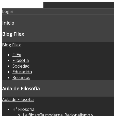
Login
Inicio
Blog Filex
Blog Filex
FilEx
Filosofía
Sociedad
Educación
Recursos
Aula de Filosofía
Aula de Filosofía
Hª Filosofía
La filosofía moderna. Racionalismo y