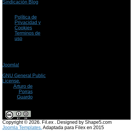
Sindicación Blog
Política de
Privacidad y
Cookies
Terminos de
uso
Copyright © 2026 Fil.ex
. Todos los derechos
reservados.
Joomla!
es software
libre, liberado bajo la
GNU General Public
License.
©
Arturo de
Porras
Guardo
Copyright © 2026. Fil.ex . Designed by Shape5.com
Joomla Templates.
Adaptada para Filex en 2015