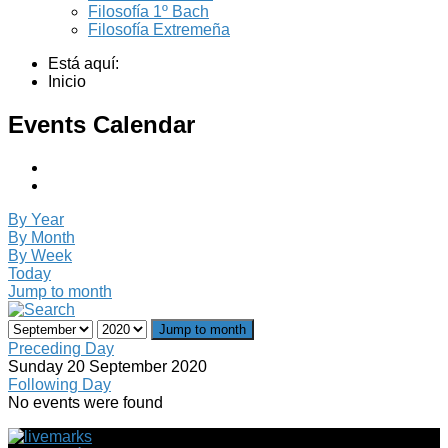
Filosofía 1º Bach
Filosofía Extremeña
Está aquí:
Inicio
Events Calendar
By Year
By Month
By Week
Today
Jump to month
Jump to month
Preceding Day
Sunday 20 September 2020
Following Day
No events were found