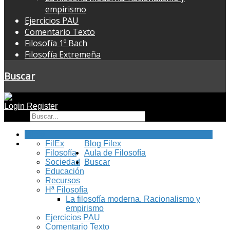
empirismo
Ejercicios PAU
Comentario Texto
Filosofía 1º Bach
Filosofía Extremeña
Buscar
Login
Register
Buscar
Inicio
FilEx
Blog Filex
Filosofía
Aula de Filosofía
Sociedad
Buscar
Educación
Recursos
Hª Filosofía
La filosofía moderna. Racionalismo y
empirismo
Ejercicios PAU
Comentario Texto