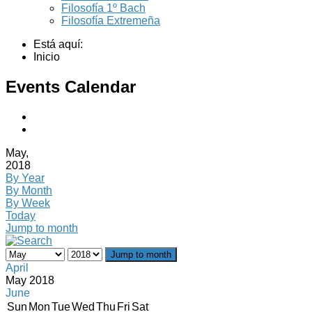
Filosofía 1º Bach
Filosofía Extremeña
Está aquí:
Inicio
Events Calendar
May,
2018
By Year
By Month
By Week
Today
Jump to month
Jump to month
April
May 2018
June
Sun
Mon
Tue
Wed
Thu
Fri
Sat