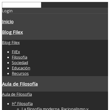
Login
Inicio
Blog Filex
Blog Filex
FilEx
Filosofía
Sociedad
Educación
Recursos
Aula de Filosofía
Aula de Filosofía
Hª Filosofía
La filosofía moderna. Racionalismo y