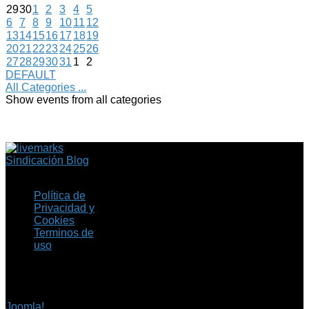
29
30
1
2
3
4
5
6
7
8
9
10
11
12
13
14
15
16
17
18
19
20
21
22
23
24
25
26
27
28
29
30
31
1
2
DEFAULT
All Categories ...
Show events from all categories
Sindicación Blog
Política de
Privacidad y
Cookies
Terminos de
uso
Copyright © 2026 Fil.ex
. Todos los derechos
reservados.
Joomla!
es software