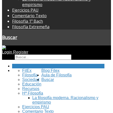
empirismo
Ejercicios PAU
Comentario Texto
Filosofía 1º Bach
Filosofía Extremeña
Buscar
Login
Register
Buscar
Inicio
FilEx
Blog Filex
Filosofía
Aula de Filosofía
Sociedad
Buscar
Educación
Recursos
Hª Filosofía
La filosofía moderna. Racionalismo y
empirismo
Ejercicios PAU
Comentario Texto