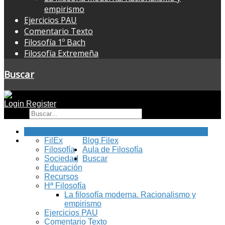
empirismo
Ejercicios PAU
Comentario Texto
Filosofía 1º Bach
Filosofía Extremeña
Buscar
Login
Register
Buscar
Inicio
FilEx
Blog Filex
Filosofía
Aula de Filosofía
Sociedad
Buscar
Educación
Recursos
Hª Filosofía
La filosofía moderna. Racionalismo y
empirismo
Ejercicios PAU
Comentario Texto