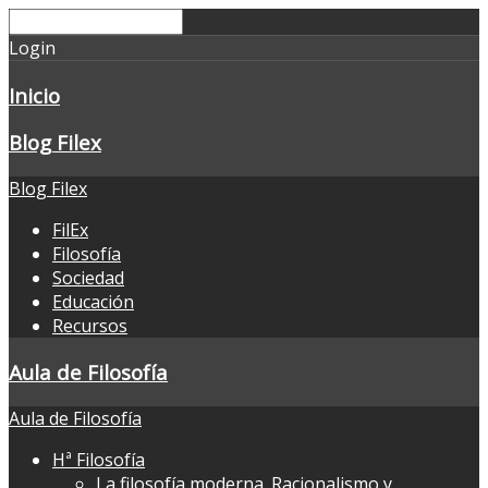
Login
Inicio
Blog Filex
Blog Filex
FilEx
Filosofía
Sociedad
Educación
Recursos
Aula de Filosofía
Aula de Filosofía
Hª Filosofía
La filosofía moderna. Racionalismo y