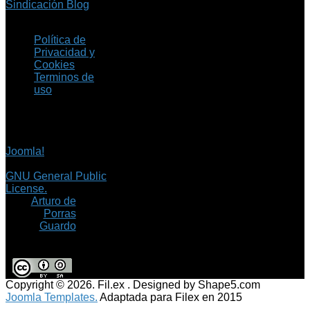
Sindicación Blog
Política de
Privacidad y
Cookies
Terminos de
uso
Copyright © 2026 Fil.ex
. Todos los derechos
reservados.
Joomla!
es software
libre, liberado bajo la
GNU General Public
License.
©
Arturo de
Porras
Guardo
Copyright © 2026. Fil.ex . Designed by Shape5.com
Joomla Templates.
Adaptada para Filex en 2015