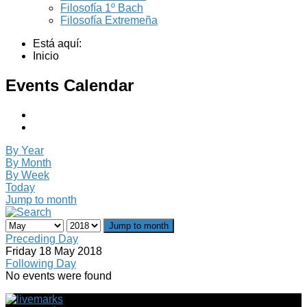
Filosofía 1º Bach
Filosofía Extremeña
Está aquí:
Inicio
Events Calendar
By Year
By Month
By Week
Today
Jump to month
Jump to month
Preceding Day
Friday 18 May 2018
Following Day
No events were found