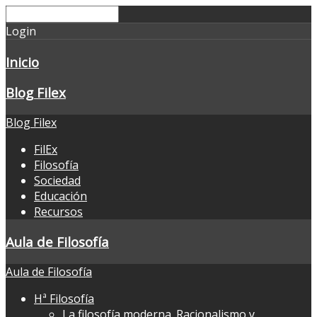
Login
Inicio
Blog Filex
Blog Filex
FilEx
Filosofía
Sociedad
Educación
Recursos
Aula de Filosofía
Aula de Filosofía
Hª Filosofía
La filosofía moderna. Racionalismo y