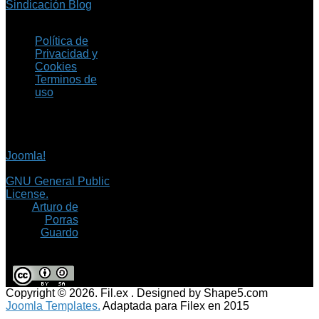
Sindicación Blog
Política de
Privacidad y
Cookies
Terminos de
uso
Copyright © 2026 Fil.ex
. Todos los derechos
reservados.
Joomla!
es software
libre, liberado bajo la
GNU General Public
License.
©
Arturo de
Porras
Guardo
Copyright © 2026. Fil.ex . Designed by Shape5.com
Joomla Templates.
Adaptada para Filex en 2015