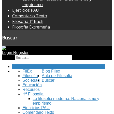
empirismo
Ejercicios PAU
Comentario Texto
Filosofía 1º Bach
Filosofía Extremeña
Buscar
Login
Register
Buscar
Inicio
FilEx
Blog Filex
Filosofía
Aula de Filosofía
Sociedad
Buscar
Educación
Recursos
Hª Filosofía
La filosofía moderna. Racionalismo y
empirismo
Ejercicios PAU
Comentario Texto