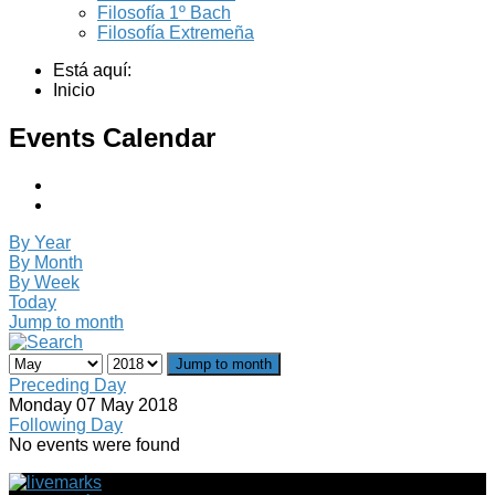
Filosofía 1º Bach
Filosofía Extremeña
Está aquí:
Inicio
Events Calendar
By Year
By Month
By Week
Today
Jump to month
Jump to month
Preceding Day
Monday 07 May 2018
Following Day
No events were found