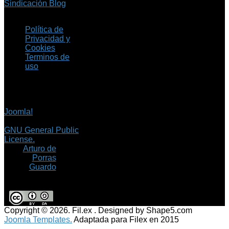
Sindicación Blog
Política de
Privacidad y
Cookies
Terminos de
uso
Copyright © 2026 Fil.ex
. Todos los derechos
reservados.
Joomla!
es software
libre, liberado bajo la
GNU General Public
License.
©
Arturo de
Porras
Guardo
Copyright © 2026. Fil.ex . Designed by Shape5.com
Joomla Templates.
Adaptada para Filex en 2015