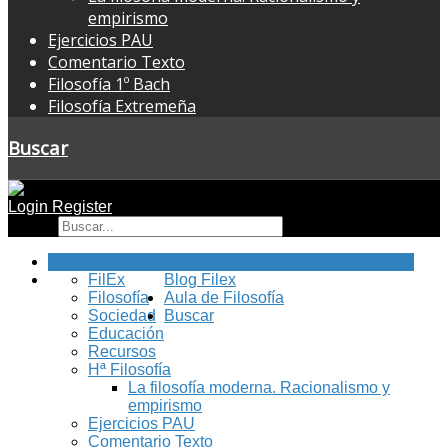
empirismo
Ejercicios PAU
Comentario Texto
Filosofía 1º Bach
Filosofía Extremeña
Buscar
Login
Register
Buscar
Inicio
FilEx
Blog Filex
Filosofía
Aula de Filosofía
Sociedad
Buscar
Educación
Recursos
Hª Filosofía
La filosofía moderna. Racionalismo y
empirismo
Ejercicios PAU
Comentario Texto