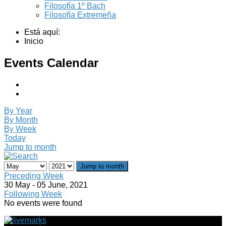
Filosofía 1º Bach
Filosofía Extremeña
Está aquí:
Inicio
Events Calendar
By Year
By Month
By Week
Today
Jump to month
Jump to month
Preceding Week
30 May - 05 June, 2021
Following Week
No events were found