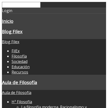
Login
Inicio
Blog Filex
Blog Filex
FilEx
Filosofía
Sociedad
Educación
Recursos
Aula de Filosofía
Aula de Filosofía
Hª Filosofía
La filosofía moderna. Racionalismo y