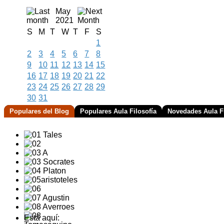
May
2021
S
M
T
W
T
F
S
1
2
3
4
5
6
7
8
9
10
11
12
13
14
15
16
17
18
19
20
21
22
23
24
25
26
27
28
29
30
31
Populares del Blog
Populares Aula Filosofía
Novedades Aula Fi
Está aquí: