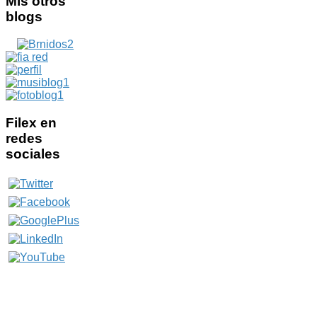
Mis
otros
blogs
Filex
en
redes
sociales