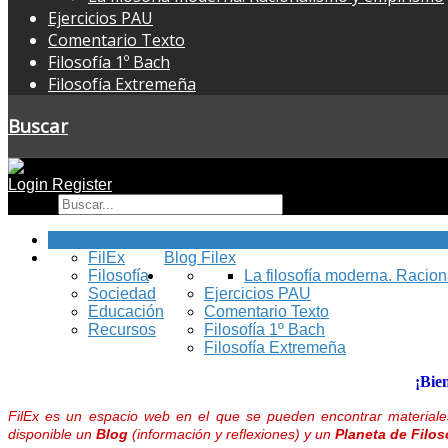
Ejercicios PAU
Comentario Texto
Filosofía 1º Bach
Filosofía Extremeña
Buscar
Login
Register
Buscar
Inicio
FilEx
Blog Filex
Filosofía
La filosofía moderna. Racio
Sociedad
Ejercicios PAU
Educación
Comentario Texto
Recursos
Filosofía 1º Bach
Filosofía Extremeña
¡Bie
FilEx es un espacio web en el que se pueden encontrar materiales
disponible un
Blog
(información y reflexiones) y un
Planeta de Filos