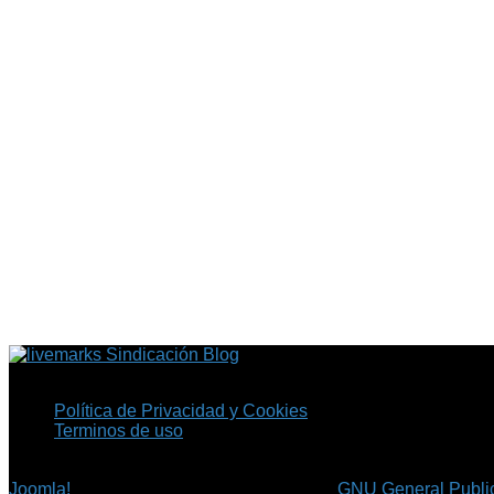
Sindicación Blog
Política de Privacidad y Cookies
Terminos de uso
Copyright © 2026 Fil.ex . Todos los derechos reservados.
Joomla!
es software libre, liberado bajo la
GNU General Public