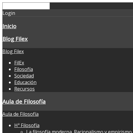
Login
Inicio
Blog Filex
Blog Filex
FilEx
Filosofía
Sociedad
Educación
Recursos
Aula de Filosofía
Aula de Filosofía
Hª Filosofía
La filosofía moderna. Racionalismo y empirismo