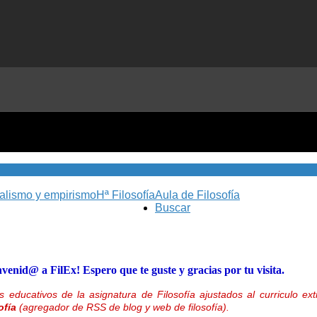
nalismo y empirismo
Hª Filosofía
Aula de Filosofía
Buscar
nvenid@ a FilEx! Espero que te guste y gracias por tu visita.
 educativos de la asignatura de Filosofía ajustados al curriculo 
ofía
(agregador de RSS de blog y web de filosofía).