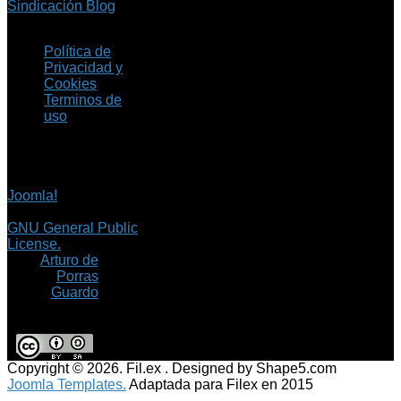
Sindicación Blog
Política de
Privacidad y
Cookies
Terminos de
uso
Copyright © 2026 Fil.ex
. Todos los derechos
reservados.
Joomla!
es software
libre, liberado bajo la
GNU General Public
License.
©
Arturo de
Porras
Guardo
Copyright © 2026. Fil.ex . Designed by Shape5.com
Joomla Templates.
Adaptada para Filex en 2015