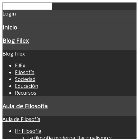
Login
Inicio
Blog Filex
Blog Filex
FilEx
Filosofía
Sociedad
Educación
Recursos
Aula de Filosofía
Aula de Filosofía
Hª Filosofía
La filosofía moderna. Racionalismo y