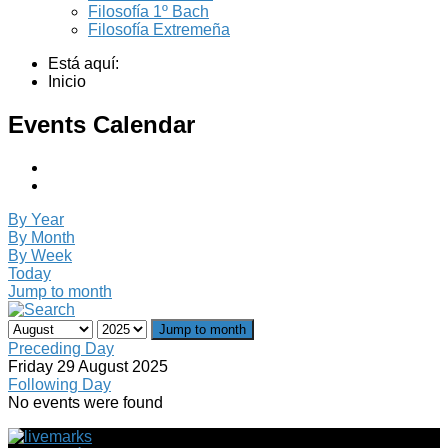
Filosofía 1º Bach
Filosofía Extremeña
Está aquí:
Inicio
Events Calendar
By Year
By Month
By Week
Today
Jump to month
Jump to month
Preceding Day
Friday 29 August 2025
Following Day
No events were found