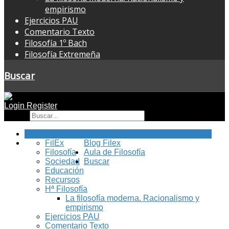
empirismo
Ejercicios PAU
Comentario Texto
Filosofía 1º Bach
Filosofía Extremeña
Buscar
Login
Register
Buscar
Inicio
FilEx
Blog Filex
Filosofía
Aula de Filosofía
Sociedad
Buscar
Educación
Recursos
Hª Filosofía
La filosofía moderna. Racionalismo y
empirismo
Ejercicios PAU
Comentario Texto