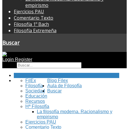
empirismo
Ejercicios PAU
Comentario Texto
Filosofía 1º Bach
Filosofía Extremeña
Buscar
Login
Register
Buscar
Inicio
FilEx
Blog Filex
Filosofía
Aula de Filosofía
Sociedad
Buscar
Educación
Recursos
Hª Filosofía
La filosofía moderna. Racionalismo y
empirismo
Ejercicios PAU
Comentario Texto