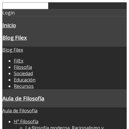
Login
Inicio
Blog Filex
Blog Filex
FilEx
Filosofía
Sociedad
Educación
Recursos
Aula de Filosofía
Aula de Filosofía
Hª Filosofía
La filosofía moderna. Racionalismo y