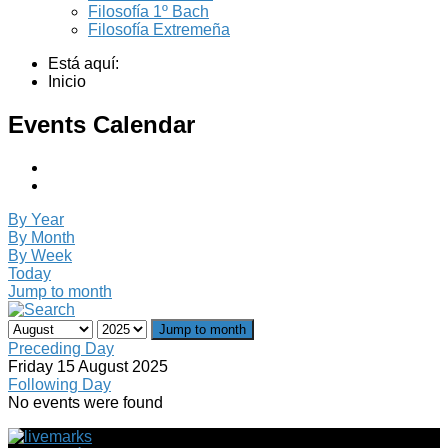
Filosofía 1º Bach
Filosofía Extremeña
Está aquí:
Inicio
Events Calendar
By Year
By Month
By Week
Today
Jump to month
Jump to month
Preceding Day
Friday 15 August 2025
Following Day
No events were found