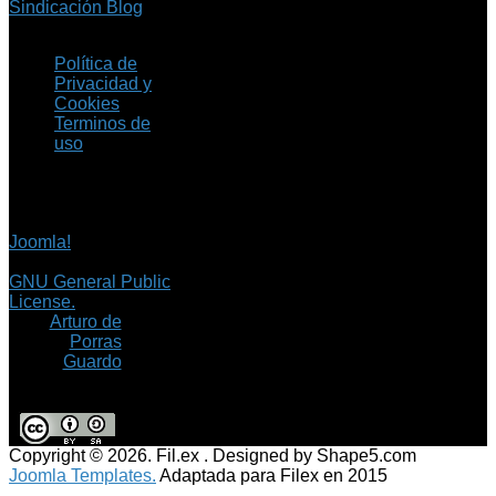
Sindicación Blog
Política de
Privacidad y
Cookies
Terminos de
uso
Copyright © 2026 Fil.ex
. Todos los derechos
reservados.
Joomla!
es software
libre, liberado bajo la
GNU General Public
License.
©
Arturo de
Porras
Guardo
Copyright © 2026. Fil.ex . Designed by Shape5.com
Joomla Templates.
Adaptada para Filex en 2015