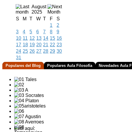
August
2025
S
M
T
W
T
F
S
1
2
3
4
5
6
7
8
9
10
11
12
13
14
15
16
17
18
19
20
21
22
23
24
25
26
27
28
29
30
31
Populares del Blog
Populares Aula Filosofía
Novedades Aula Fi
Está aquí: