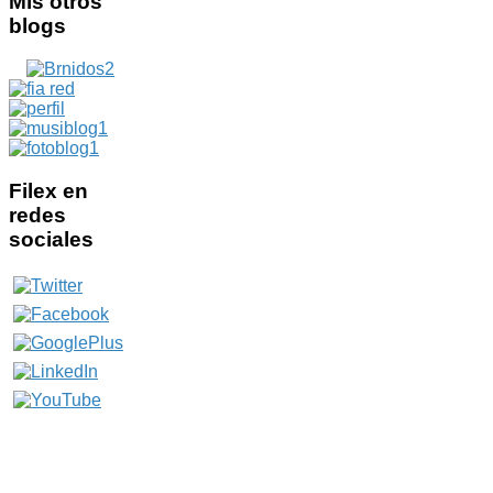
Mis
otros
blogs
Filex
en
redes
sociales