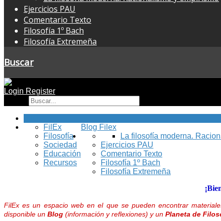
Ejercicios PAU
Comentario Texto
Filosofía 1º Bach
Filosofía Extremeña
Buscar
Login
Register
Buscar
Inicio
FilEx
Blog Filex
Filosofía
La filosofía moderna. Racio
Sociedad
Ejercicios PAU
Educación
Comentario Texto
Recursos
Filosofía 1º Bach
Filosofía Extremeña
¡Bie
FilEx es un espacio web en el que se pueden encontrar materiales
disponible un
Blog
(información y reflexiones) y un
Planeta de Filos