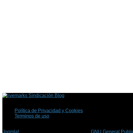
Sindicación Blog
Política de Privacidad y Cookies
Terminos de uso
Copyright © 2026 Fil.ex . Todos los derechos reservados.
Joomla!
es software libre, liberado bajo la
GNU General Public