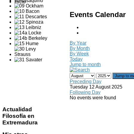
Inicio
Events Calendar
By Year
By Month
By Week
Today
Jump to month
Jump to m
Preceding Day
Tuesday 12 August 2025
Following Day
No events were found
Actualidad
Filosofía en
Extremadura