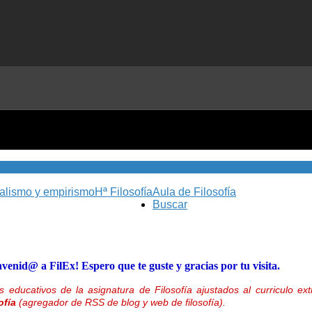
nalismo y empirismo
Hª Filosofía
Aula de Filosofía
Buscar
nvenid@ a FilEx! Espero que te guste y gracias por tu visita.
 educativos de la asignatura de Filosofía ajustados al curriculo 
ofía
(agregador de RSS de blog y web de filosofía).