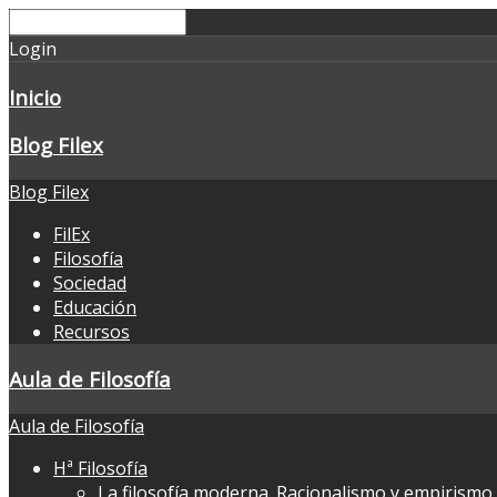
Login
Inicio
Blog Filex
Blog Filex
FilEx
Filosofía
Sociedad
Educación
Recursos
Aula de Filosofía
Aula de Filosofía
Hª Filosofía
La filosofía moderna. Racionalismo y empirismo