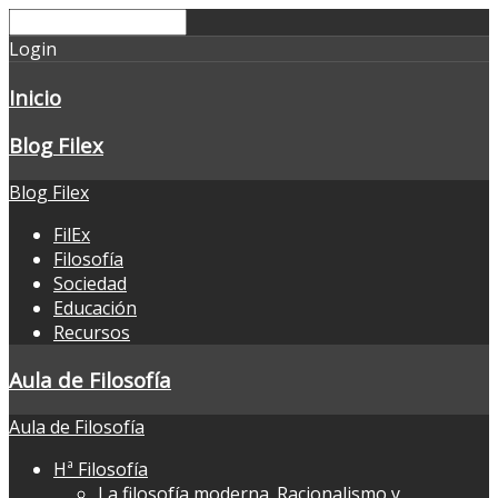
Login
Inicio
Blog Filex
Blog Filex
FilEx
Filosofía
Sociedad
Educación
Recursos
Aula de Filosofía
Aula de Filosofía
Hª Filosofía
La filosofía moderna. Racionalismo y