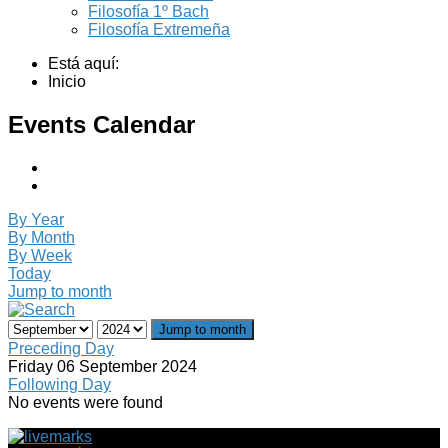
Filosofía 1º Bach
Filosofía Extremeña
Está aquí:
Inicio
Events Calendar
By Year
By Month
By Week
Today
Jump to month
Jump to month
Preceding Day
Friday 06 September 2024
Following Day
No events were found