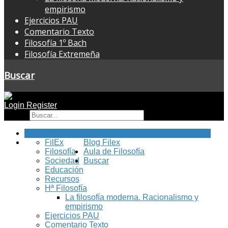
empirismo
Ejercicios PAU
Comentario Texto
Filosofía 1º Bach
Filosofía Extremeña
Buscar
Login
Register
Buscar
Inicio
FilEx
Blog Filex
Filosofía
Aula de Filosofía
Sociedad
Buscar
Educación
Recursos
Hª Filosofía
La filosofía moderna. Racionalismo y
empirismo
Ejercicios PAU
Comentario Texto