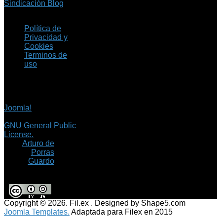
Sindicación Blog
Política de
Privacidad y
Cookies
Terminos de
uso
Copyright © 2026 Fil.ex
. Todos los derechos
reservados.
Joomla!
es software
libre, liberado bajo la
GNU General Public
License.
©
Arturo de
Porras
Guardo
Copyright © 2026. Fil.ex . Designed by Shape5.com
Joomla Templates.
Adaptada para Filex en 2015