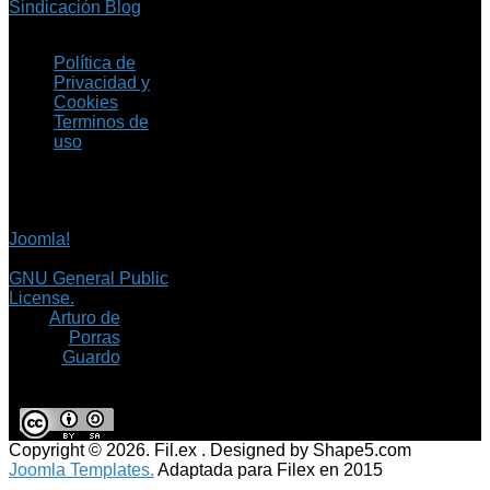
Sindicación Blog
Política de
Privacidad y
Cookies
Terminos de
uso
Copyright © 2026 Fil.ex
. Todos los derechos
reservados.
Joomla!
es software
libre, liberado bajo la
GNU General Public
License.
©
Arturo de
Porras
Guardo
Copyright © 2026. Fil.ex . Designed by Shape5.com
Joomla Templates.
Adaptada para Filex en 2015