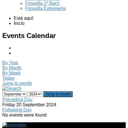
Filosofía 1º Bach
Filosofía Extremeña
Está aquí:
Inicio
Events Calendar
By Year
By Month
By Week
Today
Jump to month
Jump to month
Preceding Day
Friday 20 September 2024
Following Day
No events were found