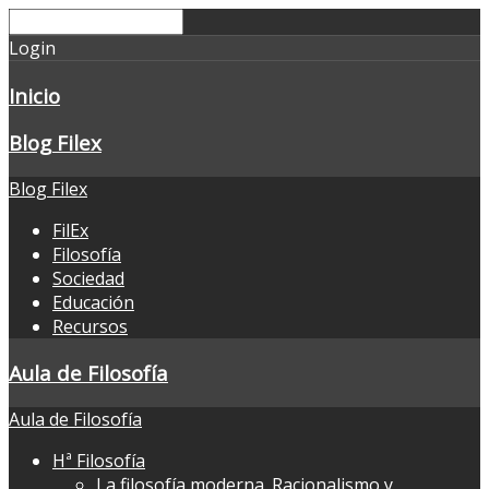
Login
Inicio
Blog Filex
Blog Filex
FilEx
Filosofía
Sociedad
Educación
Recursos
Aula de Filosofía
Aula de Filosofía
Hª Filosofía
La filosofía moderna. Racionalismo y