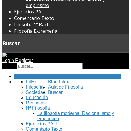
empirismo
Ejercicios PAU
Comentario Texto
Filosofía 1º Bach
Filosofía Extremeña
Buscar
Login
Register
Buscar
Inicio
FilEx
Blog Filex
Filosofía
Aula de Filosofía
Sociedad
Buscar
Educación
Recursos
Hª Filosofía
La filosofía moderna. Racionalismo y
empirismo
Ejercicios PAU
Comentario Texto