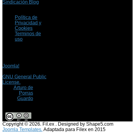
Sindicación Blog
Política de
Privacidad y
Cookies
Terminos de
uso
Copyright © 2026 Fil.ex
. Todos los derechos
reservados.
Joomla!
es software
libre, liberado bajo la
GNU General Public
License.
©
Arturo de
Porras
Guardo
Copyright © 2026. Fil.ex . Designed by Shape5.com
Joomla Templates.
Adaptada para Filex en 2015