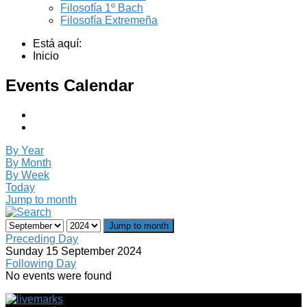
Filosofía 1º Bach
Filosofía Extremeña
Está aquí:
Inicio
Events Calendar
By Year
By Month
By Week
Today
Jump to month
Jump to month
Preceding Day
Sunday 15 September 2024
Following Day
No events were found