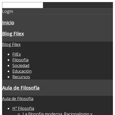
Login
Inicio
Blog Filex
Blog Filex
FilEx
Filosofía
Sociedad
Educación
Recursos
Aula de Filosofía
Aula de Filosofía
Hª Filosofía
La filosofía moderna. Racionalismo y