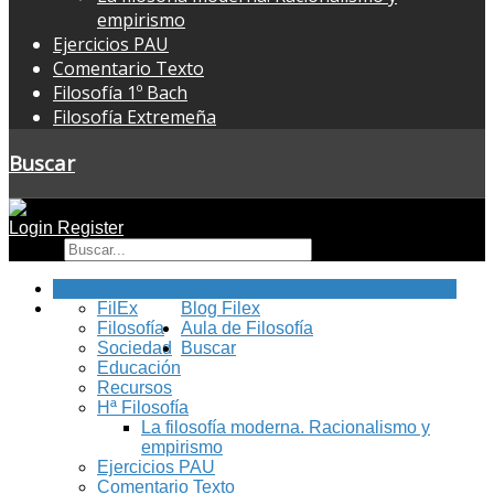
empirismo
Ejercicios PAU
Comentario Texto
Filosofía 1º Bach
Filosofía Extremeña
Buscar
Login
Register
Buscar
Inicio
FilEx
Blog Filex
Filosofía
Aula de Filosofía
Sociedad
Buscar
Educación
Recursos
Hª Filosofía
La filosofía moderna. Racionalismo y
empirismo
Ejercicios PAU
Comentario Texto