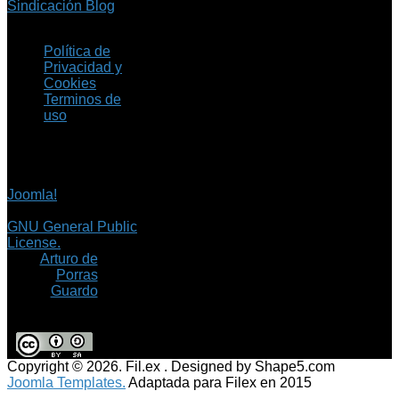
Sindicación Blog
Política de
Privacidad y
Cookies
Terminos de
uso
Copyright © 2026 Fil.ex
. Todos los derechos
reservados.
Joomla!
es software
libre, liberado bajo la
GNU General Public
License.
©
Arturo de
Porras
Guardo
Copyright © 2026. Fil.ex . Designed by Shape5.com
Joomla Templates.
Adaptada para Filex en 2015