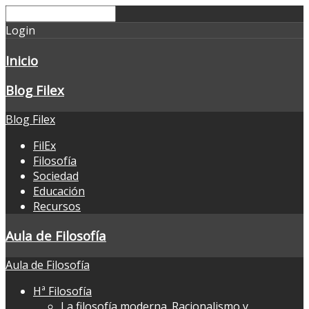
Login
Inicio
Blog Filex
Blog Filex
FilEx
Filosofía
Sociedad
Educación
Recursos
Aula de Filosofía
Aula de Filosofía
Hª Filosofía
La filosofía moderna. Racionalismo y