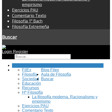
empirismo
Ejercicios PAU
Comentario Texto
Filosofía 1º Bach
Filosofía Extremeña
Buscar
Login
Register
Buscar
Inicio
FilEx
Blog Filex
Filosofía
Aula de Filosofía
Sociedad
Buscar
Educación
Recursos
Hª Filosofía
La filosofía moderna. Racionalismo y
empirismo
Ejercicios PAU
Comentario Texto