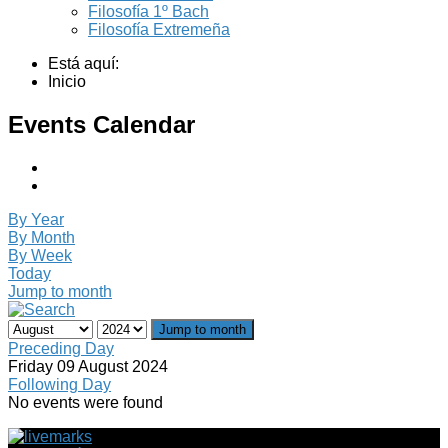
Filosofía 1º Bach
Filosofía Extremeña
Está aquí:
Inicio
Events Calendar
By Year
By Month
By Week
Today
Jump to month
Jump to month
Preceding Day
Friday 09 August 2024
Following Day
No events were found