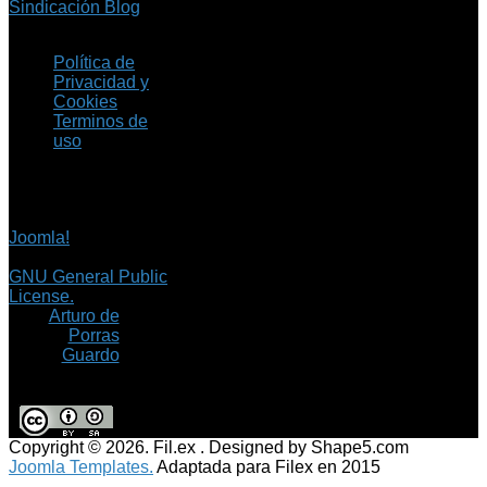
Sindicación Blog
Política de
Privacidad y
Cookies
Terminos de
uso
Copyright © 2026 Fil.ex
. Todos los derechos
reservados.
Joomla!
es software
libre, liberado bajo la
GNU General Public
License.
©
Arturo de
Porras
Guardo
Copyright © 2026. Fil.ex . Designed by Shape5.com
Joomla Templates.
Adaptada para Filex en 2015