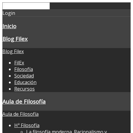
Login
Inicio
Blog Filex
Blog Filex
FilEx
Filosofía
Sociedad
Educación
Recursos
Aula de Filosofía
Aula de Filosofía
Hª Filosofía
La filosofía moderna. Racionalismo y