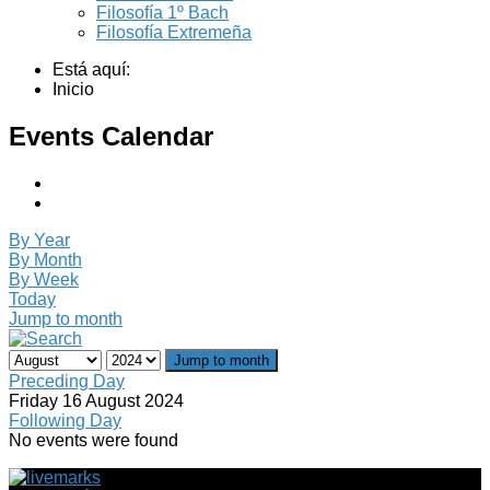
Filosofía 1º Bach
Filosofía Extremeña
Está aquí:
Inicio
Events Calendar
By Year
By Month
By Week
Today
Jump to month
Jump to month
Preceding Day
Friday 16 August 2024
Following Day
No events were found