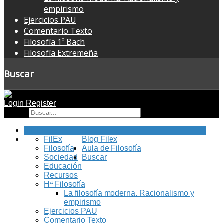
empirismo
Ejercicios PAU
Comentario Texto
Filosofía 1º Bach
Filosofía Extremeña
Buscar
Login
Register
Buscar
Inicio
FilEx
Blog Filex
Filosofía
Aula de Filosofía
Sociedad
Buscar
Educación
Recursos
Hª Filosofía
La filosofía moderna. Racionalismo y
empirismo
Ejercicios PAU
Comentario Texto