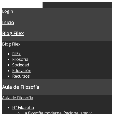
Login
Inicio
Blog Filex
Blog Filex
FilEx
Filosofía
Sociedad
Educación
Recursos
Aula de Filosofía
Aula de Filosofía
Hª Filosofía
La filosofía moderna. Racionalismo y