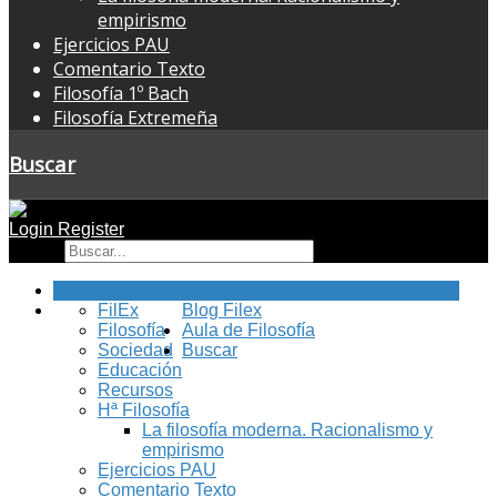
empirismo
Ejercicios PAU
Comentario Texto
Filosofía 1º Bach
Filosofía Extremeña
Buscar
Login
Register
Buscar
Inicio
FilEx
Blog Filex
Filosofía
Aula de Filosofía
Sociedad
Buscar
Educación
Recursos
Hª Filosofía
La filosofía moderna. Racionalismo y
empirismo
Ejercicios PAU
Comentario Texto