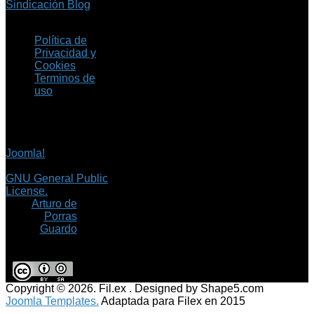
Sindicación Blog
Política de
Privacidad y
Cookies
Terminos de
uso
Copyright © 2026 Fil.ex
. Todos los derechos
reservados.
Joomla!
es software
libre, liberado bajo la
GNU General Public
License.
©
Arturo de
Porras
Guardo
Copyright © 2026. Fil.ex . Designed by Shape5.com
Joomla Templates.
Adaptada para Filex en 2015