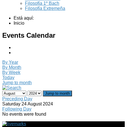
Filosofía 1º Bach
Filosofía Extremeña
Está aquí:
Inicio
Events Calendar
By Year
By Month
By Week
Today
Jump to month
Jump to month
Preceding Day
Saturday 24 August 2024
Following Day
No events were found