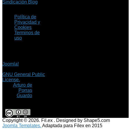
Sindicación Blog
Política de
Privacidad y
Cookies
Terminos de
uso
Copyright © 2026 Fil.ex
. Todos los derechos
reservados.
Joomla!
es software
libre, liberado bajo la
GNU General Public
License.
©
Arturo de
Porras
Guardo
Copyright © 2026. Fil.ex . Designed by Shape5.com
Joomla Templates.
Adaptada para Filex en 2015