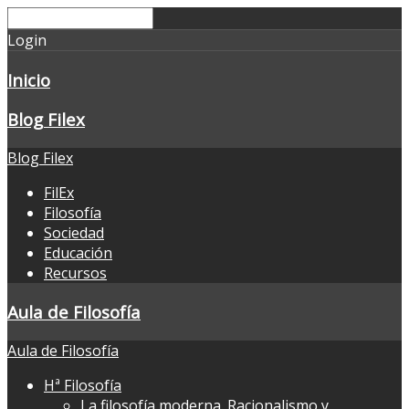
Login
Inicio
Blog Filex
Blog Filex
FilEx
Filosofía
Sociedad
Educación
Recursos
Aula de Filosofía
Aula de Filosofía
Hª Filosofía
La filosofía moderna. Racionalismo y