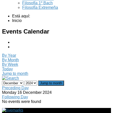
Filosofía 1º Bach
Filosofía Extremeña
Está aquí:
Inicio
Events Calendar
By Year
By Month
By Week
Today
Jump to month
Jump to month
Preceding Day
Monday 16 December 2024
Following Day
No events were found