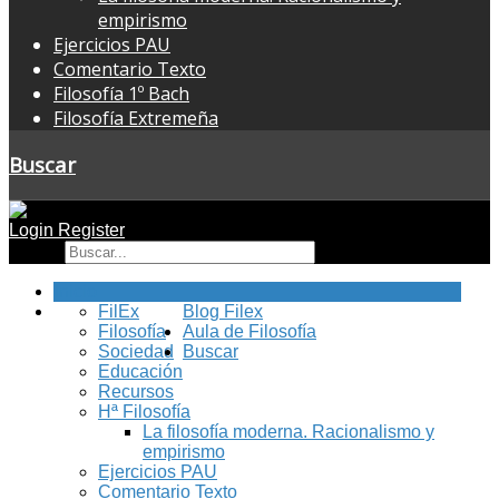
empirismo
Ejercicios PAU
Comentario Texto
Filosofía 1º Bach
Filosofía Extremeña
Buscar
Login
Register
Buscar
Inicio
FilEx
Blog Filex
Filosofía
Aula de Filosofía
Sociedad
Buscar
Educación
Recursos
Hª Filosofía
La filosofía moderna. Racionalismo y
empirismo
Ejercicios PAU
Comentario Texto