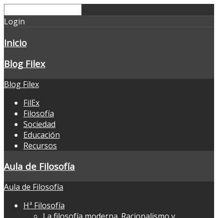
Login
Inicio
Blog Filex
Blog Filex
FilEx
Filosofía
Sociedad
Educación
Recursos
Aula de Filosofía
Aula de Filosofía
Hª Filosofía
La filosofía moderna. Racionalismo y