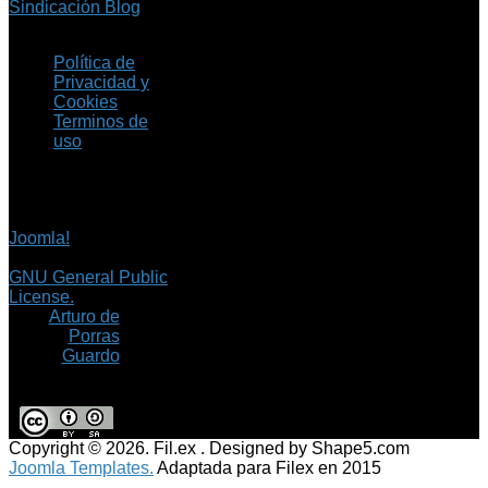
Sindicación Blog
Política de
Privacidad y
Cookies
Terminos de
uso
Copyright © 2026 Fil.ex
. Todos los derechos
reservados.
Joomla!
es software
libre, liberado bajo la
GNU General Public
License.
©
Arturo de
Porras
Guardo
Copyright © 2026. Fil.ex . Designed by Shape5.com
Joomla Templates.
Adaptada para Filex en 2015