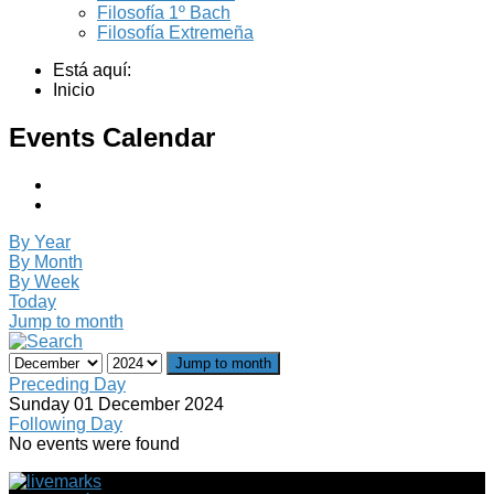
Filosofía 1º Bach
Filosofía Extremeña
Está aquí:
Inicio
Events Calendar
By Year
By Month
By Week
Today
Jump to month
Jump to month
Preceding Day
Sunday 01 December 2024
Following Day
No events were found