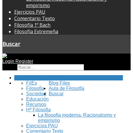
empirismo
Ejercicios PAU
Comentario Texto
Filosofía 1º Bach
Filosofía Extremeña
Buscar
Login
Register
Buscar
Inicio
FilEx
Blog Filex
Filosofía
Aula de Filosofía
Sociedad
Buscar
Educación
Recursos
Hª Filosofía
La filosofía moderna. Racionalismo y
empirismo
Ejercicios PAU
Comentario Texto